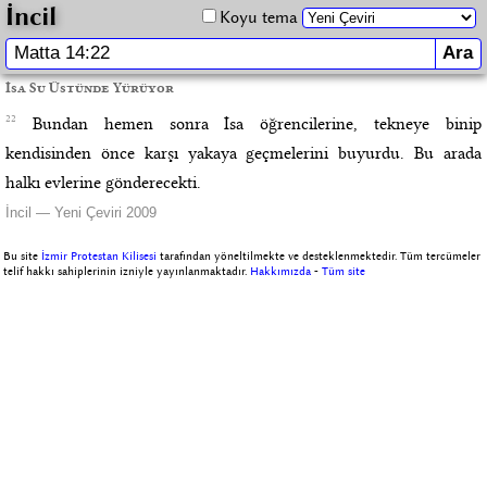
İncil
Koyu tema
İsa Su Üstünde Yürüyor
22
Bundan hemen sonra İsa öğrencilerine, tekneye binip
kendisinden önce karşı yakaya geçmelerini buyurdu. Bu arada
halkı evlerine gönderecekti.
İncil — Yeni Çeviri 2009
Bu site
İzmir Protestan Kilisesi
tarafından yöneltilmekte ve desteklenmektedir. Tüm tercümeler
telif hakkı sahiplerinin izniyle yayınlanmaktadır.
Hakkımızda
-
Tüm site