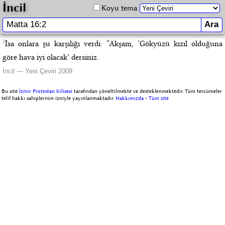
İncil
Koyu tema
2
İsa onlara şu karşılığı verdi: “Akşam, ‘Gökyüzü kızıl olduğuna
göre hava iyi olacak’ dersiniz.
İncil — Yeni Çeviri 2009
Bu site
İzmir Protestan Kilisesi
tarafından yöneltilmekte ve desteklenmektedir. Tüm tercümeler
telif hakkı sahiplerinin izniyle yayınlanmaktadır.
Hakkımızda
-
Tüm site