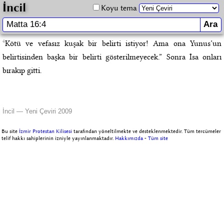
İncil
Koyu tema
4
Kötü ve vefasız kuşak bir belirti istiyor! Ama ona Yunus’un
belirtisinden başka bir belirti gösterilmeyecek.” Sonra İsa onları
bırakıp gitti.
İncil — Yeni Çeviri 2009
Bu site
İzmir Protestan Kilisesi
tarafından yöneltilmekte ve desteklenmektedir. Tüm tercümeler
telif hakkı sahiplerinin izniyle yayınlanmaktadır.
Hakkımızda
-
Tüm site