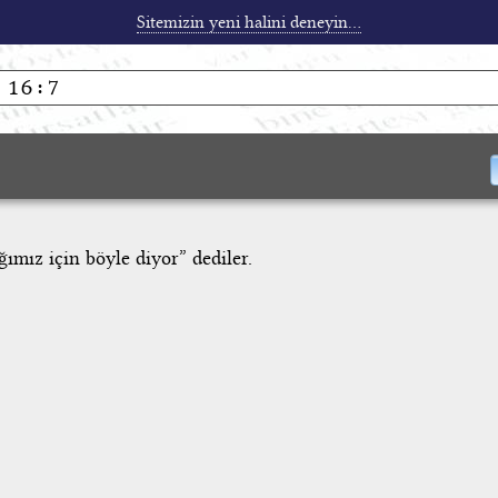
Sitemizin yeni halini deneyin...
ımız için böyle diyor” dediler.