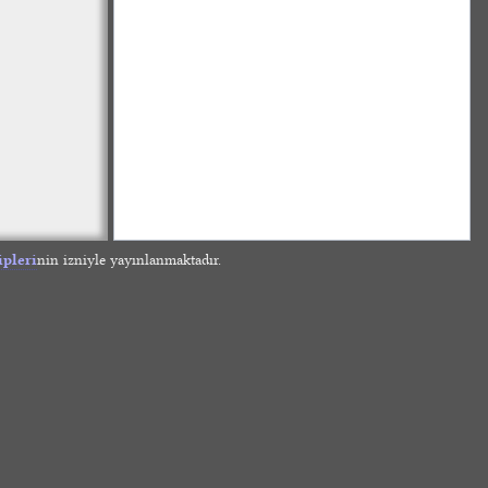
ipleri
nin izniyle yayınlanmaktadır.
»