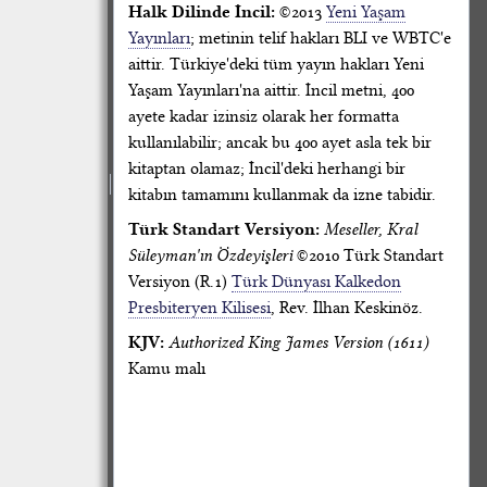
Halk Dilinde İncil:
©2013
Yeni Yaşam
Yayınları
; metinin telif hakları BLI ve WBTC'e
aittir. Türkiye'deki tüm yayın hakları Yeni
Yaşam Yayınları'na aittir. İncil metni, 400
ayete kadar izinsiz olarak her formatta
kullanılabilir; ancak bu 400 ayet asla tek bir
kitaptan olamaz; İncil'deki herhangi bir
kitabın tamamını kullanmak da izne tabidir.
Türk Standart Versiyon:
Meseller, Kral
Süleyman'ın Özdeyişleri
©2010 Türk Standart
Versiyon (R.1)
Türk Dünyası Kalkedon
Presbiteryen Kilisesi
, Rev. İlhan Keskinöz.
KJV:
Authorized King James Version (1611)
Kamu malı