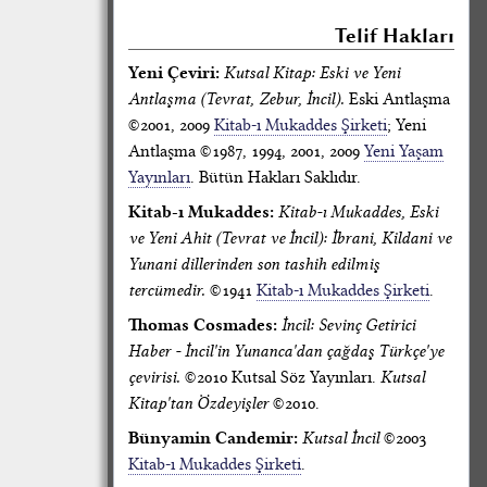
Telif Hakları
Yeni Çeviri:
Kutsal Kitap: Eski ve Yeni
Antlaşma (Tevrat, Zebur, İncil).
Eski Antlaşma
©2001, 2009
Kitab-ı Mukaddes Şirketi
; Yeni
Antlaşma ©1987, 1994, 2001, 2009
Yeni Yaşam
Yayınları
. Bütün Hakları Saklıdır.
Kitab-ı Mukaddes:
Kitab-ı Mukaddes, Eski
ve Yeni Ahit (Tevrat ve İncil): İbrani, Kildani ve
Yunani dillerinden son tashih edilmiş
tercümedir.
©1941
Kitab-ı Mukaddes Şirketi
.
Thomas Cosmades:
İncil: Sevinç Getirici
Haber - İncil'in Yunanca'dan çağdaş Türkçe'ye
çevirisi.
©2010 Kutsal Söz Yayınları.
Kutsal
Kitap'tan Özdeyişler
©2010.
Bünyamin Candemir:
Kutsal İncil
©2003
Kitab-ı Mukaddes Şirketi
.