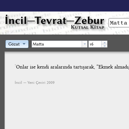
İncil
—Tevrat—Zebur
Kutsal Kitap
Gözat
Onlar ise kendi aralarında tartışarak, “Ekmek almadığ
7
İncil — Yeni Çeviri 2009