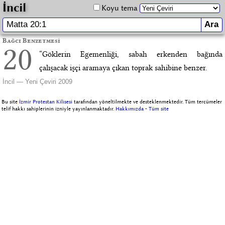
İncil
Koyu tema
Bağcı Benzetmesi
20
“Göklerin Egemenliği, sabah erkenden bağında
çalışacak işçi aramaya çıkan toprak sahibine benzer.
İncil — Yeni Çeviri 2009
Bu site
İzmir Protestan Kilisesi
tarafından yöneltilmekte ve desteklenmektedir. Tüm tercümeler
telif hakkı sahiplerinin izniyle yayınlanmaktadır.
Hakkımızda
-
Tüm site