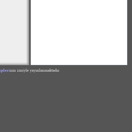
ipleri
nin izniyle yayınlanmaktadır.
»