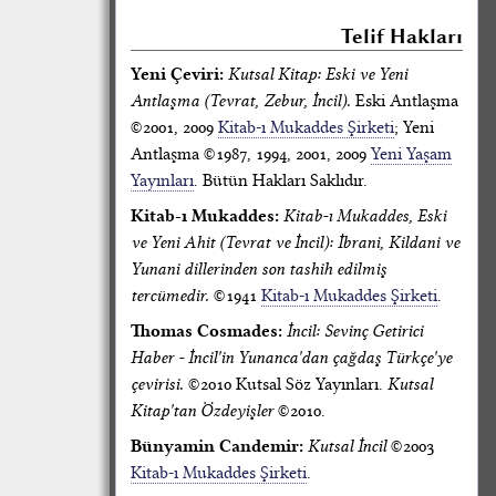
Telif Hakları
Yeni Çeviri:
Kutsal Kitap: Eski ve Yeni
Antlaşma (Tevrat, Zebur, İncil).
Eski Antlaşma
©2001, 2009
Kitab-ı Mukaddes Şirketi
; Yeni
Antlaşma ©1987, 1994, 2001, 2009
Yeni Yaşam
Yayınları
. Bütün Hakları Saklıdır.
Kitab-ı Mukaddes:
Kitab-ı Mukaddes, Eski
ve Yeni Ahit (Tevrat ve İncil): İbrani, Kildani ve
Yunani dillerinden son tashih edilmiş
tercümedir.
©1941
Kitab-ı Mukaddes Şirketi
.
Thomas Cosmades:
İncil: Sevinç Getirici
Haber - İncil'in Yunanca'dan çağdaş Türkçe'ye
çevirisi.
©2010 Kutsal Söz Yayınları.
Kutsal
Kitap'tan Özdeyişler
©2010.
Bünyamin Candemir:
Kutsal İncil
©2003
Kitab-ı Mukaddes Şirketi
.