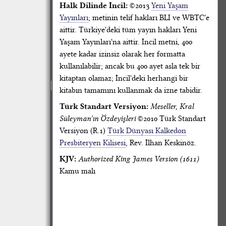
Halk Dilinde İncil:
©2013
Yeni Yaşam
Yayınları
; metinin telif hakları BLI ve WBTC'e
aittir. Türkiye'deki tüm yayın hakları Yeni
Yaşam Yayınları'na aittir. İncil metni, 400
ayete kadar izinsiz olarak her formatta
kullanılabilir; ancak bu 400 ayet asla tek bir
kitaptan olamaz; İncil'deki herhangi bir
kitabın tamamını kullanmak da izne tabidir.
Türk Standart Versiyon:
Meseller, Kral
Süleyman'ın Özdeyişleri
©2010 Türk Standart
Versiyon (R.1)
Türk Dünyası Kalkedon
Presbiteryen Kilisesi
, Rev. İlhan Keskinöz.
KJV:
Authorized King James Version (1611)
Kamu malı