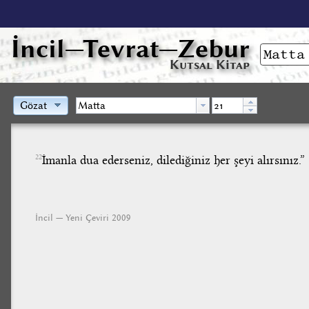
İncil
—Tevrat—Zebur
Kutsal Kitap
Gözat
İmanla dua ederseniz, dilediğiniz her şeyi alırsınız.”
22
İncil — Yeni Çeviri 2009