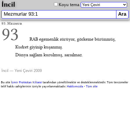
İncil
Koyu tema
93. Mezmur
93
RAB egemenlik sürüyor, görkeme bürünmüş,
Kudret giyinip kuşanmış.
Dünya sağlam kurulmuş, sarsılmaz.
İncil — Yeni Çeviri 2009
Bu site
İzmir Protestan Kilisesi
tarafından yöneltilmekte ve desteklenmektedir. Tüm tercümeler
telif hakkı sahiplerinin izniyle yayınlanmaktadır.
Hakkımızda
-
Tüm site