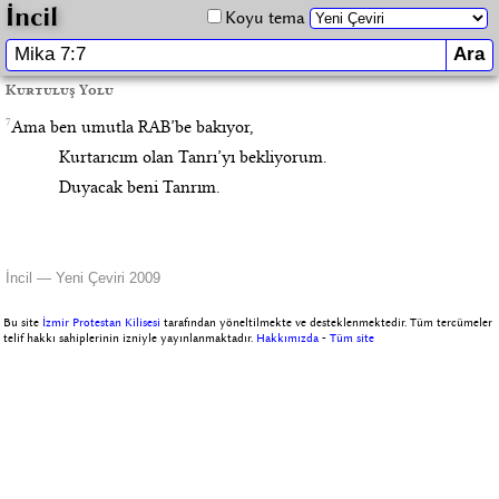
İncil
Koyu tema
Kurtuluş Yolu
7
Ama ben umutla RAB’be bakıyor,
Kurtarıcım olan Tanrı’yı bekliyorum.
Duyacak beni Tanrım.
İncil — Yeni Çeviri 2009
Bu site
İzmir Protestan Kilisesi
tarafından yöneltilmekte ve desteklenmektedir. Tüm tercümeler
telif hakkı sahiplerinin izniyle yayınlanmaktadır.
Hakkımızda
-
Tüm site