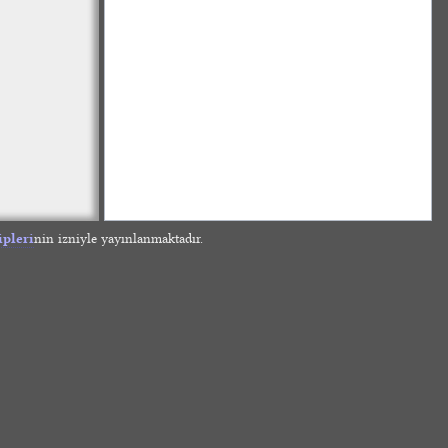
ipleri
nin izniyle yayınlanmaktadır.
»