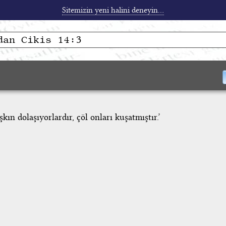
Sitemizin yeni halini deneyin...
kın dolaşıyorlardır, çöl onları kuşatmıştır.’