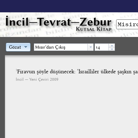
İncil
—Tevrat—Zebur
Kutsal Kitap
Gözat
Firavun şöyle düşünecek: ‘İsrailliler ülkede şaşkın şaş
3
İncil — Yeni Çeviri 2009