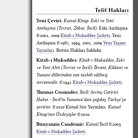
Telif Hakları
Yeni Çeviri:
Kutsal Kitap: Eski ve Yeni
Antlaşma (Tevrat, Zebur, İncil).
Eski Antlaşma
©2001, 2009
Kitab-ı Mukaddes Şirketi
; Yeni
Antlaşma ©1987, 1994, 2001, 2009
Yeni Yaşam
Yayınları
. Bütün Hakları Saklıdır.
Kitab-ı Mukaddes:
Kitab-ı Mukaddes, Eski
ve Yeni Ahit (Tevrat ve İncil): İbrani, Kildani ve
Yunani dillerinden son tashih edilmiş
tercümedir.
©1941
Kitab-ı Mukaddes Şirketi
.
Thomas Cosmades:
İncil: Sevinç Getirici
Haber - İncil'in Yunanca'dan çağdaş Türkçe'ye
çevirisi.
©2010 Kutsal Söz Yayınları.
Kutsal
Kitap'tan Özdeyişler
©2010.
Bünyamin Candemir:
Kutsal İncil
©2003
Kitab-ı Mukaddes Şirketi
.