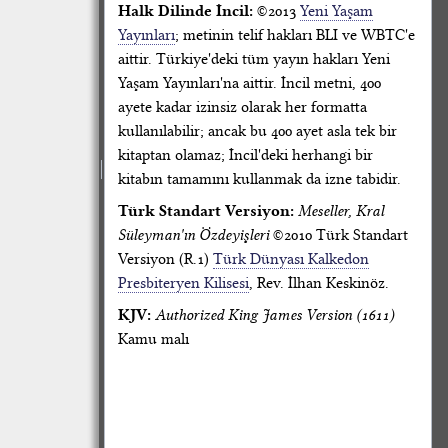
Halk Dilinde İncil:
©2013
Yeni Yaşam
Yayınları
; metinin telif hakları BLI ve WBTC'e
aittir. Türkiye'deki tüm yayın hakları Yeni
Yaşam Yayınları'na aittir. İncil metni, 400
ayete kadar izinsiz olarak her formatta
kullanılabilir; ancak bu 400 ayet asla tek bir
kitaptan olamaz; İncil'deki herhangi bir
kitabın tamamını kullanmak da izne tabidir.
Türk Standart Versiyon:
Meseller, Kral
Süleyman'ın Özdeyişleri
©2010 Türk Standart
Versiyon (R.1)
Türk Dünyası Kalkedon
Presbiteryen Kilisesi
, Rev. İlhan Keskinöz.
KJV:
Authorized King James Version (1611)
Kamu malı