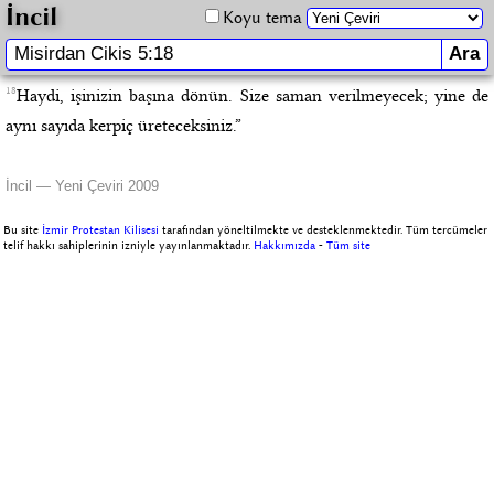
İncil
Koyu tema
18
Haydi, işinizin başına dönün. Size saman verilmeyecek; yine de
aynı sayıda kerpiç üreteceksiniz.”
İncil — Yeni Çeviri 2009
Bu site
İzmir Protestan Kilisesi
tarafından yöneltilmekte ve desteklenmektedir. Tüm tercümeler
telif hakkı sahiplerinin izniyle yayınlanmaktadır.
Hakkımızda
-
Tüm site