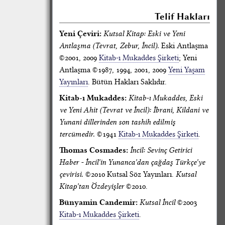
Telif Hakları
Yeni Çeviri:
Kutsal Kitap: Eski ve Yeni
Antlaşma (Tevrat, Zebur, İncil).
Eski Antlaşma
©2001, 2009
Kitab-ı Mukaddes Şirketi
; Yeni
Antlaşma ©1987, 1994, 2001, 2009
Yeni Yaşam
Yayınları
. Bütün Hakları Saklıdır.
Kitab-ı Mukaddes:
Kitab-ı Mukaddes, Eski
ve Yeni Ahit (Tevrat ve İncil): İbrani, Kildani ve
Yunani dillerinden son tashih edilmiş
tercümedir.
©1941
Kitab-ı Mukaddes Şirketi
.
Thomas Cosmades:
İncil: Sevinç Getirici
Haber - İncil'in Yunanca'dan çağdaş Türkçe'ye
çevirisi.
©2010 Kutsal Söz Yayınları.
Kutsal
Kitap'tan Özdeyişler
©2010.
Bünyamin Candemir:
Kutsal İncil
©2003
Kitab-ı Mukaddes Şirketi
.