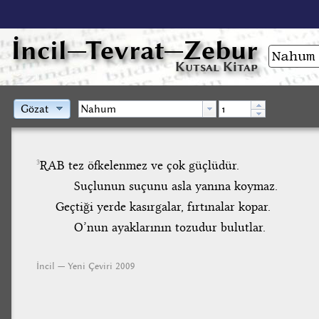
İncil
—Tevrat—Zebur
Kutsal Kitap
Gözat
RAB tez öfkelenmez ve çok güçlüdür.
3
Suçlunun suçunu asla yanına koymaz.
Geçtiği yerde kasırgalar, fırtınalar kopar.
O’nun ayaklarının tozudur bulutlar.
İncil — Yeni Çeviri 2009