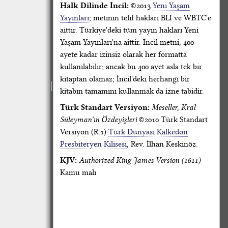
Halk Dilinde İncil:
©2013
Yeni Yaşam
Yayınları
; metinin telif hakları BLI ve WBTC'e
aittir. Türkiye'deki tüm yayın hakları Yeni
Yaşam Yayınları'na aittir. İncil metni, 400
ayete kadar izinsiz olarak her formatta
kullanılabilir; ancak bu 400 ayet asla tek bir
kitaptan olamaz; İncil'deki herhangi bir
kitabın tamamını kullanmak da izne tabidir.
Türk Standart Versiyon:
Meseller, Kral
Süleyman'ın Özdeyişleri
©2010 Türk Standart
Versiyon (R.1)
Türk Dünyası Kalkedon
Presbiteryen Kilisesi
, Rev. İlhan Keskinöz.
KJV:
Authorized King James Version (1611)
Kamu malı