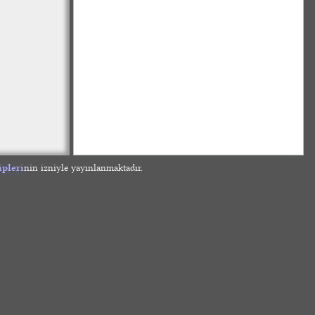
ipleri
nin izniyle yayınlanmaktadır.
»