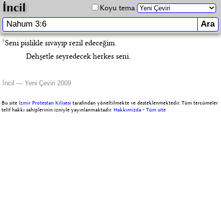
İncil
Koyu tema
6
Seni pislikle sıvayıp rezil edeceğim.
Dehşetle seyredecek herkes seni.
İncil — Yeni Çeviri 2009
Bu site
İzmir Protestan Kilisesi
tarafından yöneltilmekte ve desteklenmektedir. Tüm tercümeler
telif hakkı sahiplerinin izniyle yayınlanmaktadır.
Hakkımızda
-
Tüm site