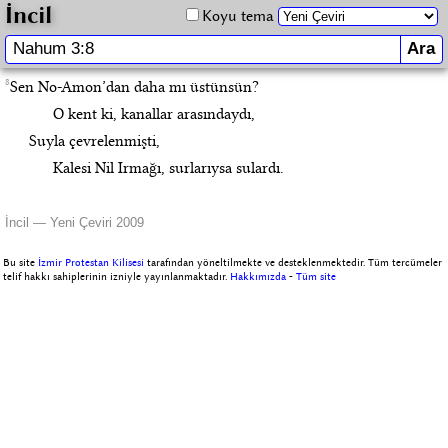
İncil
Koyu tema
8
Sen No-Amon’dan daha mı üstünsün?
O kent ki, kanallar arasındaydı,
Suyla çevrelenmişti,
Kalesi Nil Irmağı, surlarıysa sulardı.
İncil — Yeni Çeviri 2009
Bu site
İzmir Protestan Kilisesi
tarafından yöneltilmekte ve desteklenmektedir. Tüm tercümeler
telif hakkı sahiplerinin izniyle yayınlanmaktadır.
Hakkımızda
-
Tüm site