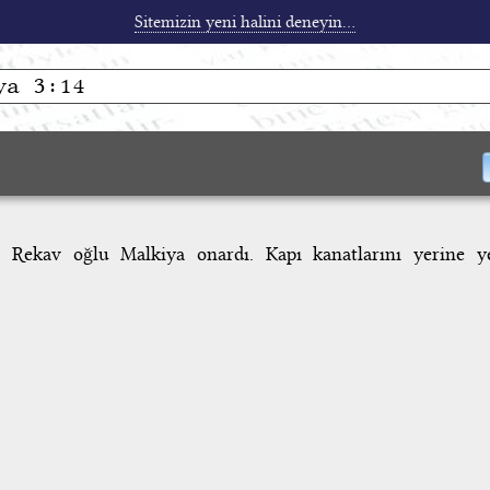
Sitemizin yeni halini deneyin...
 Rekav oğlu Malkiya onardı. Kapı kanatlarını yerine yer