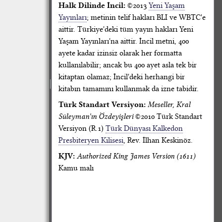
Halk Dilinde İncil:
©2013
Yeni Yaşam
Yayınları
; metinin telif hakları BLI ve WBTC'e
aittir. Türkiye'deki tüm yayın hakları Yeni
Yaşam Yayınları'na aittir. İncil metni, 400
ayete kadar izinsiz olarak her formatta
kullanılabilir; ancak bu 400 ayet asla tek bir
kitaptan olamaz; İncil'deki herhangi bir
kitabın tamamını kullanmak da izne tabidir.
Türk Standart Versiyon:
Meseller, Kral
Süleyman'ın Özdeyişleri
©2010 Türk Standart
Versiyon (R.1)
Türk Dünyası Kalkedon
Presbiteryen Kilisesi
, Rev. İlhan Keskinöz.
KJV:
Authorized King James Version (1611)
Kamu malı