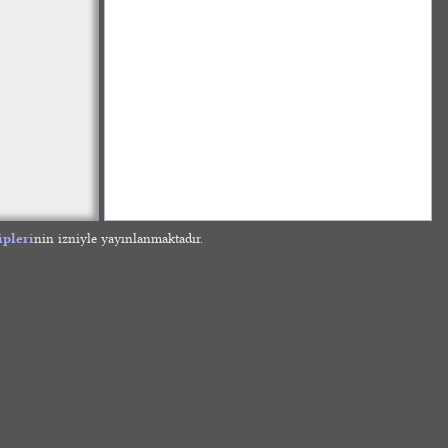
ipleri
nin izniyle yayınlanmaktadır.
»