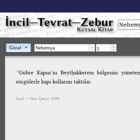
İncil
—Tevrat—Zebur
Kutsal Kitap
Gözat
Gübre Kapısı’nı Beythakkerem bölgesini yöneten
14
sürgülerle kapı kollarını taktılar.
İncil — Yeni Çeviri 2009