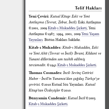
Telif Hakları
Yeni Çeviri:
Kutsal Kitap: Eski ve Yeni
Antlaşma (Tevrat, Zebur, İncil).
Eski Antlaşma
©2001, 2009
Kitab-ı Mukaddes Şirketi
; Yeni
Antlaşma ©1987, 1994, 2001, 2009
Yeni Yaşam
Yayınları
. Bütün Hakları Saklıdır.
Kitab-ı Mukaddes:
Kitab-ı Mukaddes, Eski
ve Yeni Ahit (Tevrat ve İncil): İbrani, Kildani ve
Yunani dillerinden son tashih edilmiş
tercümedir.
©1941
Kitab-ı Mukaddes Şirketi
.
Thomas Cosmades:
İncil: Sevinç Getirici
Haber - İncil'in Yunanca'dan çağdaş Türkçe'ye
çevirisi.
©2010 Kutsal Söz Yayınları.
Kutsal
Kitap'tan Özdeyişler
©2010.
Bünyamin Candemir:
Kutsal İncil
©2003
Kitab-ı Mukaddes Şirketi
.