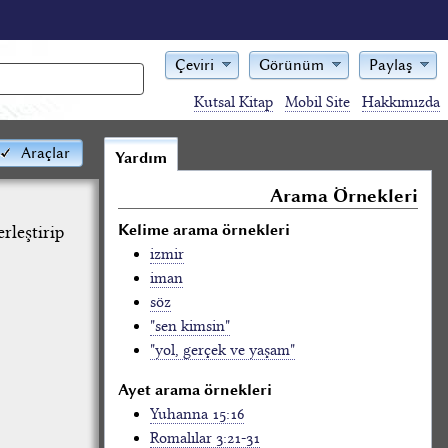
Çeviri
Görünüm
Paylaş
Kutsal Kitap
Mobil Site
Hakkımızda
Araçlar
Yardım
Arama Örnekleri
Kelime arama örnekleri
leştirip
izmir
iman
söz
"sen kimsin"
"yol, gerçek ve yaşam"
Ayet arama örnekleri
Yuhanna 15:16
Romalılar 3:21-31