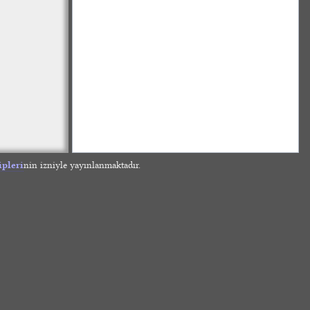
ipleri
nin izniyle yayınlanmaktadır.
»