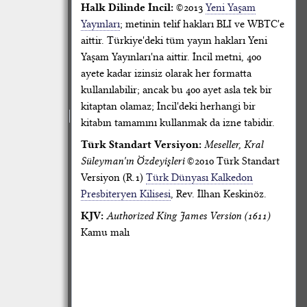
Halk Dilinde İncil:
©2013
Yeni Yaşam
Yayınları
; metinin telif hakları BLI ve WBTC'e
aittir. Türkiye'deki tüm yayın hakları Yeni
Yaşam Yayınları'na aittir. İncil metni, 400
ayete kadar izinsiz olarak her formatta
kullanılabilir; ancak bu 400 ayet asla tek bir
kitaptan olamaz; İncil'deki herhangi bir
kitabın tamamını kullanmak da izne tabidir.
Türk Standart Versiyon:
Meseller, Kral
Süleyman'ın Özdeyişleri
©2010 Türk Standart
Versiyon (R.1)
Türk Dünyası Kalkedon
Presbiteryen Kilisesi
, Rev. İlhan Keskinöz.
KJV:
Authorized King James Version (1611)
Kamu malı