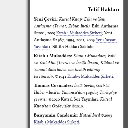
Telif Hakları
Yeni Çeviri:
Kutsal Kitap: Eski ve Yeni
Antlaşma (Tevrat, Zebur, İncil).
Eski Antlaşma
©2001, 2009
Kitab-ı Mukaddes Şirketi
; Yeni
Antlaşma ©1987, 1994, 2001, 2009
Yeni Yaşam
Yayınları
. Bütün Hakları Saklıdır.
Kitab-ı Mukaddes:
Kitab-ı Mukaddes, Eski
ve Yeni Ahit (Tevrat ve İncil): İbrani, Kildani ve
Yunani dillerinden son tashih edilmiş
tercümedir.
©1941
Kitab-ı Mukaddes Şirketi
.
Thomas Cosmades:
İncil: Sevinç Getirici
Haber - İncil'in Yunanca'dan çağdaş Türkçe'ye
çevirisi.
©2010 Kutsal Söz Yayınları.
Kutsal
Kitap'tan Özdeyişler
©2010.
Bünyamin Candemir:
Kutsal İncil
©2003
Kitab-ı Mukaddes Şirketi
.