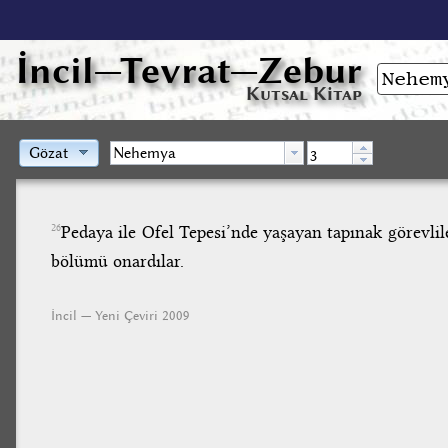
İncil
—Tevrat—Zebur
Kutsal Kitap
Gözat
Pedaya ile Ofel Tepesi’nde yaşayan tapınak görevli
26
bölümü onardılar.
İncil — Yeni Çeviri 2009