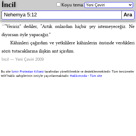
İncil
Koyu tema
12
“Veririz” dediler, “Artık onlardan hiçbir şey istemeyeceğiz. Ne
diyorsan öyle yapacağız.”
Kâhinleri çağırdım ve yetkililere kâhinlerin önünde verdikleri
sözü tutacaklarına ilişkin ant içirdim.
İncil — Yeni Çeviri 2009
Bu site
İzmir Protestan Kilisesi
tarafından yöneltilmekte ve desteklenmektedir. Tüm tercümeler
telif hakkı sahiplerinin izniyle yayınlanmaktadır.
Hakkımızda
-
Tüm site