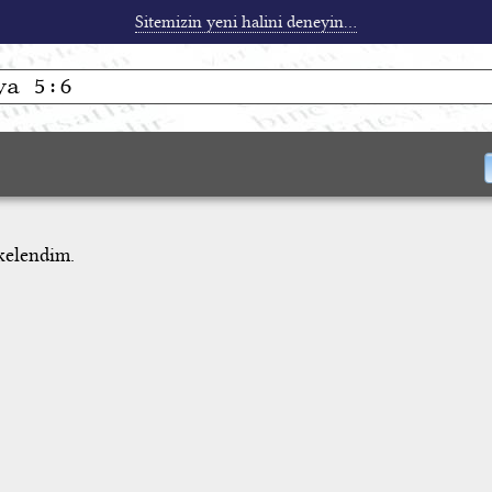
Sitemizin yeni halini deneyin...
kelendim.