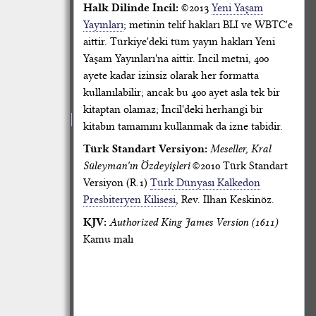
Halk Dilinde İncil:
©2013
Yeni Yaşam
Yayınları
; metinin telif hakları BLI ve WBTC'e
aittir. Türkiye'deki tüm yayın hakları Yeni
Yaşam Yayınları'na aittir. İncil metni, 400
ayete kadar izinsiz olarak her formatta
kullanılabilir; ancak bu 400 ayet asla tek bir
kitaptan olamaz; İncil'deki herhangi bir
kitabın tamamını kullanmak da izne tabidir.
Türk Standart Versiyon:
Meseller, Kral
Süleyman'ın Özdeyişleri
©2010 Türk Standart
Versiyon (R.1)
Türk Dünyası Kalkedon
Presbiteryen Kilisesi
, Rev. İlhan Keskinöz.
KJV:
Authorized King James Version (1611)
Kamu malı