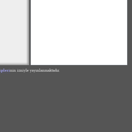
ipleri
nin izniyle yayınlanmaktadır.
»