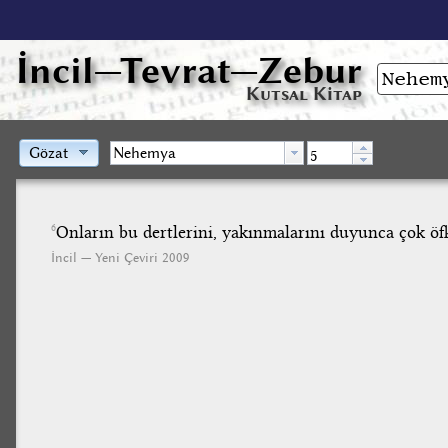
İncil
—Tevrat—Zebur
Kutsal Kitap
Gözat
Onların bu dertlerini, yakınmalarını duyunca çok öf
6
İncil — Yeni Çeviri 2009