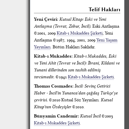
Telif Hakları
Yeni Çeviri:
Kutsal Kitap: Eski ve Yeni
Antlaşma (Tevrat, Zebur, İncil).
Eski Antlaşma
©2001, 2009
Kitab-ı Mukaddes Şirketi
; Yeni
Antlaşma ©1987, 1994, 2001, 2009
Yeni Yaşam
Yayınları
. Bütün Hakları Saklıdır.
Kitab-ı Mukaddes:
Kitab-ı Mukaddes, Eski
ve Yeni Ahit (Tevrat ve İncil): İbrani, Kildani ve
Yunani dillerinden son tashih edilmiş
tercümedir.
©1941
Kitab-ı Mukaddes Şirketi
.
Thomas Cosmades:
İncil: Sevinç Getirici
Haber - İncil'in Yunanca'dan çağdaş Türkçe'ye
çevirisi.
©2010 Kutsal Söz Yayınları.
Kutsal
Kitap'tan Özdeyişler
©2010.
Bünyamin Candemir:
Kutsal İncil
©2003
Kitab-ı Mukaddes Şirketi
.