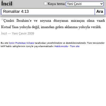
İncil
Koyu tema
13
Çünkü İbrahim’e ve soyuna dünyanın mirasçısı olma vaadi
Kutsal Yasa yoluyla değil, imandan gelen aklanma yoluyla verildi.
İncil — Yeni Çeviri 2009
Bu site
İzmir Protestan Kilisesi
tarafından yöneltilmekte ve desteklenmektedir. Tüm tercümeler
telif hakkı sahiplerinin izniyle yayınlanmaktadır.
Hakkımızda
-
Tüm site