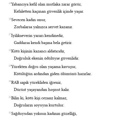
15
Yabancıya kefil olan mutlaka zarar görür,
Kefaletten kaçınan güvenlik içinde yaşar.
16
Sevecen kadın onur,
Zorbalarsa yalnızca servet kazanır.
17
İyilikseverin yararı kendinedir,
Gaddarsa kendi başına bela getirir.
18
Kötü kişinin kazancı aldatıcıdır,
Doğruluk ekenin ödülüyse güvenlidir.
19
Yürekten doğru olan yaşama kavuşur,
Kötülüğün ardından giden ölümünü hazırlar.
20
RAB sapık yürekliden iğrenir,
Dürüst yaşayandan hoşnut kalır.
21
Bilin ki, kötü kişi cezasız kalmaz,
Doğruların soyuysa kurtulur.
22
Sağduyudan yoksun kadının güzelliği,