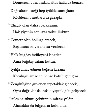
Domuzun burnundaki altın halkaya benzer.
23
Doğruların isteği hep iyilikle sonuçlanır,
Kötülerin umutlarıysa gazapla.
24
Eliaçık olan daha çok kazanır,
Hak yiyenin sonuysa yoksulluktur.
25
Cömert olan bolluğa erecek,
Başkasına su verene su verilecek.
26
Halk buğday istifleyeni lanetler,
Ama buğday satanı kutsar.
27
İyiliği amaç edinen beğeni kazanır,
Kötülüğü amaç edinense kötülüğe uğrar.
28
Zenginliğine güvenen tepetaklak gidecek,
Oysa doğrular dalındaki yaprak gibi gelişecek.
29
Ailesine sıkıntı çektirenin mirası yeldir,
Ahmaklar da bilgelerin kulu olur.