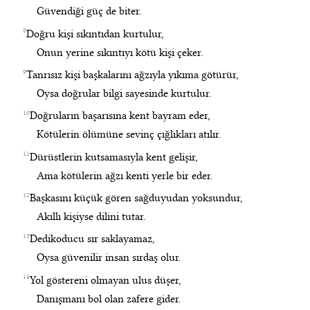
Güvendiği güç de biter.
8
Doğru kişi sıkıntıdan kurtulur,
Onun yerine sıkıntıyı kötü kişi çeker.
9
Tanrısız kişi başkalarını ağzıyla yıkıma götürür,
Oysa doğrular bilgi sayesinde kurtulur.
10
Doğruların başarısına kent bayram eder,
Kötülerin ölümüne sevinç çığlıkları atılır.
11
Dürüstlerin kutsamasıyla kent gelişir,
Ama kötülerin ağzı kenti yerle bir eder.
12
Başkasını küçük gören sağduyudan yoksundur,
Akıllı kişiyse dilini tutar.
13
Dedikoducu sır saklayamaz,
Oysa güvenilir insan sırdaş olur.
14
Yol göstereni olmayan ulus düşer,
Danışmanı bol olan zafere gider.