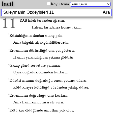
İncil
Koyu tema
11
RAB hileli teraziden iğrenir,
Hilesiz tartıdansa hoşnut kalır.
2
Küstahlığın ardından utanç gelir,
Ama bilgelik alçakgönüllülerdedir.
3
Erdemlinin dürüstlüğü ona yol gösterir,
Hainin yalancılığıysa yıkıma götürür.
4
Gazap günü servet işe yaramaz,
Oysa doğruluk ölümden kurtarır.
5
Dürüst insanın doğruluğu onun yolunu düzler,
Kötü kişiyse kötülüğü yüzünden yıkılıp düşer.
6
Erdemlinin doğruluğu onu kurtarır,
Ama haini kendi hırsı ele verir.
7
Kötü kişi öldüğünde umutları yok olur,