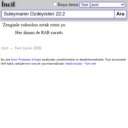
İncil
Koyu tema
2
Zenginle yoksulun ortak yönü şu:
Her ikisini de RAB yarattı.
İncil — Yeni Çeviri 2009
Bu site
İzmir Protestan Kilisesi
tarafından yöneltilmekte ve desteklenmektedir. Tüm tercümeler
telif hakkı sahiplerinin izniyle yayınlanmaktadır.
Hakkımızda
-
Tüm site