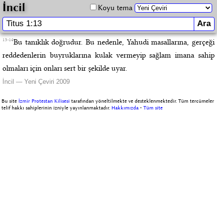
İncil
Koyu tema
13-14
Bu tanıklık doğrudur. Bu nedenle, Yahudi masallarına, gerçeği
reddedenlerin buyruklarına kulak vermeyip sağlam imana sahip
olmaları için onları sert bir şekilde uyar.
İncil — Yeni Çeviri 2009
Bu site
İzmir Protestan Kilisesi
tarafından yöneltilmekte ve desteklenmektedir. Tüm tercümeler
telif hakkı sahiplerinin izniyle yayınlanmaktadır.
Hakkımızda
-
Tüm site