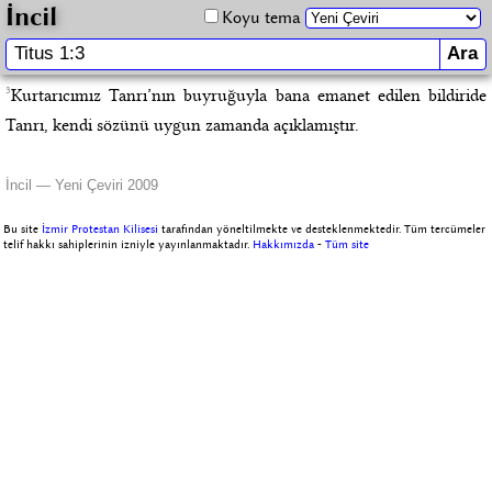
İncil
Koyu tema
3
Kurtarıcımız Tanrı’nın buyruğuyla bana emanet edilen bildiride
Tanrı, kendi sözünü uygun zamanda açıklamıştır.
İncil — Yeni Çeviri 2009
Bu site
İzmir Protestan Kilisesi
tarafından yöneltilmekte ve desteklenmektedir. Tüm tercümeler
telif hakkı sahiplerinin izniyle yayınlanmaktadır.
Hakkımızda
-
Tüm site