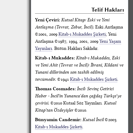
Telif Hakları
Yeni Çeviri:
Kutsal Kitap: Eski ve Yeni
Antlaşma (Tevrat, Zebur, İncil).
Eski Antlaşma
©2001, 2009
Kitab-ı Mukaddes Şirketi
; Yeni
Antlaşma ©1987, 1994, 2001, 2009
Yeni Yaşam
Yayınları
. Bütün Hakları Saklıdır.
Kitab-ı Mukaddes:
Kitab-ı Mukaddes, Eski
ve Yeni Ahit (Tevrat ve İncil): İbrani, Kildani ve
Yunani dillerinden son tashih edilmiş
tercümedir.
©1941
Kitab-ı Mukaddes Şirketi
.
Thomas Cosmades:
İncil: Sevinç Getirici
Haber - İncil'in Yunanca'dan çağdaş Türkçe'ye
çevirisi.
©2010 Kutsal Söz Yayınları.
Kutsal
Kitap'tan Özdeyişler
©2010.
Bünyamin Candemir:
Kutsal İncil
©2003
Kitab-ı Mukaddes Şirketi
.