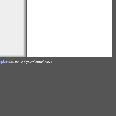
ipleri
nin izniyle yayınlanmaktadır.
»