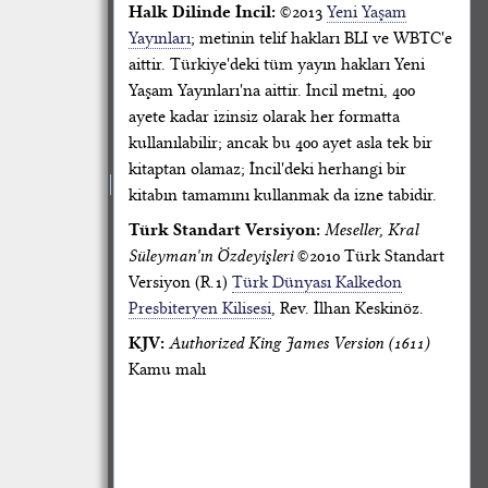
Halk Dilinde İncil:
©2013
Yeni Yaşam
Yayınları
; metinin telif hakları BLI ve WBTC'e
aittir. Türkiye'deki tüm yayın hakları Yeni
Yaşam Yayınları'na aittir. İncil metni, 400
ayete kadar izinsiz olarak her formatta
kullanılabilir; ancak bu 400 ayet asla tek bir
kitaptan olamaz; İncil'deki herhangi bir
kitabın tamamını kullanmak da izne tabidir.
Türk Standart Versiyon:
Meseller, Kral
Süleyman'ın Özdeyişleri
©2010 Türk Standart
Versiyon (R.1)
Türk Dünyası Kalkedon
Presbiteryen Kilisesi
, Rev. İlhan Keskinöz.
KJV:
Authorized King James Version (1611)
Kamu malı