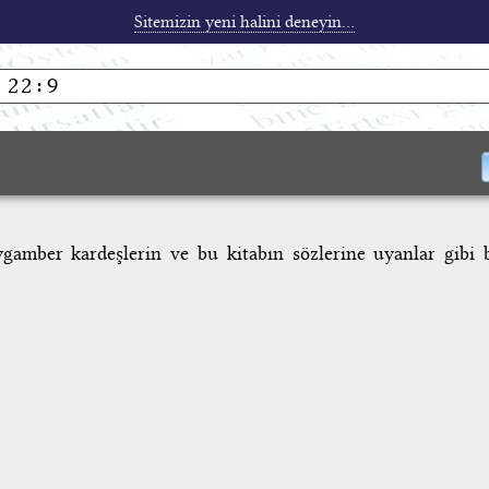
Sitemizin yeni halini deneyin...
gamber kardeşlerin ve bu kitabın sözlerine uyanlar gibi b