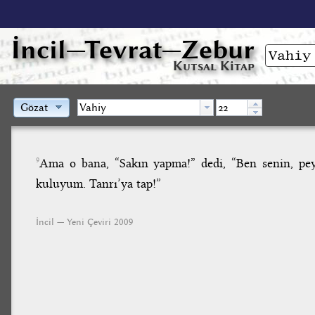
İncil
—Tevrat—Zebur
Kutsal Kitap
Gözat
Ama o bana, “Sakın yapma!” dedi, “Ben senin, pey
9
kuluyum. Tanrı’ya tap!”
İncil — Yeni Çeviri 2009