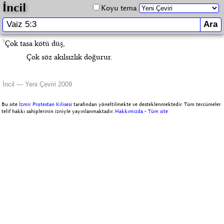
İncil
Koyu tema
3
Çok tasa kötü düş,
Çok söz akılsızlık doğurur.
İncil — Yeni Çeviri 2009
Bu site
İzmir Protestan Kilisesi
tarafından yöneltilmekte ve desteklenmektedir. Tüm tercümeler
telif hakkı sahiplerinin izniyle yayınlanmaktadır.
Hakkımızda
-
Tüm site