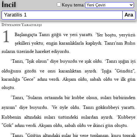
İncil
Koyu tema
Dünyanın Yaratılışı
1
2
Başlangıçta Tanrı göğü ve yeri yarattı.
Yer boştu, yeryüzü
şekilleri yoktu; engin karanlıklarla kaplıydı. Tanrı’nın Ruhu
suların üzerinde hareket ediyordu.
3
4
Tanrı, “Işık olsun” diye buyurdu ve ışık oldu.
Tanrı ışığın iyi
5
olduğunu gördü ve onu karanlıktan ayırdı.
Işığa “Gündüz”,
karanlığa “Gece” adını verdi. Akşam oldu, sabah oldu ve ilk gün
oluştu.
6
Tanrı, “Suların ortasında bir kubbe olsun, suları birbirinden
7
ayırsın” diye buyurdu.
Ve öyle oldu. Tanrı gökkubbeyi yarattı.
8
Kubbenin altındaki suları üstündeki sulardan ayırdı.
Kubbeye
“Gök” adını verdi. Akşam oldu, sabah oldu ve ikinci gün oluştu.
9
Tanrı, “Göğün altındaki sular bir yere toplansın, kuru toprak