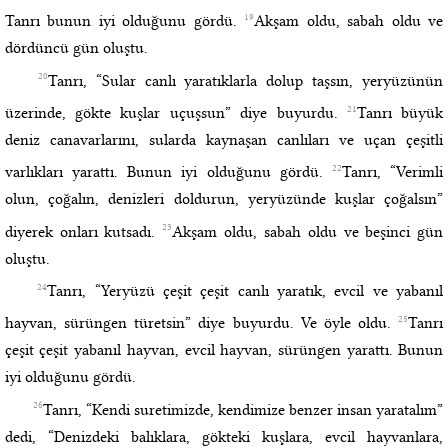
19
Tanrı bunun iyi olduğunu gördü.
Akşam oldu, sabah oldu ve
dördüncü gün oluştu.
20
Tanrı, “Sular canlı yaratıklarla dolup taşsın, yeryüzünün
21
üzerinde, gökte kuşlar uçuşsun” diye buyurdu.
Tanrı büyük
deniz canavarlarını, sularda kaynaşan canlıları ve uçan çeşitli
22
varlıkları yarattı. Bunun iyi olduğunu gördü.
Tanrı, “Verimli
olun, çoğalın, denizleri doldurun, yeryüzünde kuşlar çoğalsın”
23
diyerek onları kutsadı.
Akşam oldu, sabah oldu ve beşinci gün
oluştu.
24
Tanrı, “Yeryüzü çeşit çeşit canlı yaratık, evcil ve yabanıl
25
hayvan, sürüngen türetsin” diye buyurdu. Ve öyle oldu.
Tanrı
çeşit çeşit yabanıl hayvan, evcil hayvan, sürüngen yarattı. Bunun
iyi olduğunu gördü.
26
Tanrı, “Kendi suretimizde, kendimize benzer insan yaratalım”
dedi, “Denizdeki balıklara, gökteki kuşlara, evcil hayvanlara,