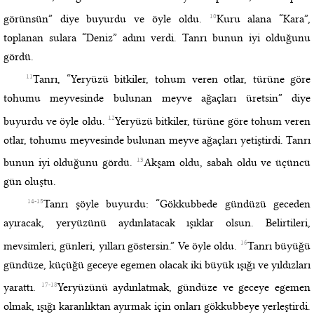
10
görünsün” diye buyurdu ve öyle oldu.
Kuru alana “Kara”,
toplanan sulara “Deniz” adını verdi. Tanrı bunun iyi olduğunu
gördü.
11
Tanrı, “Yeryüzü bitkiler, tohum veren otlar, türüne göre
tohumu meyvesinde bulunan meyve ağaçları üretsin” diye
12
buyurdu ve öyle oldu.
Yeryüzü bitkiler, türüne göre tohum veren
otlar, tohumu meyvesinde bulunan meyve ağaçları yetiştirdi. Tanrı
13
bunun iyi olduğunu gördü.
Akşam oldu, sabah oldu ve üçüncü
gün oluştu.
14-15
Tanrı şöyle buyurdu: “Gökkubbede gündüzü geceden
ayıracak, yeryüzünü aydınlatacak ışıklar olsun. Belirtileri,
16
mevsimleri, günleri, yılları göstersin.” Ve öyle oldu.
Tanrı büyüğü
gündüze, küçüğü geceye egemen olacak iki büyük ışığı ve yıldızları
17-18
yarattı.
Yeryüzünü aydınlatmak, gündüze ve geceye egemen
olmak, ışığı karanlıktan ayırmak için onları gökkubbeye yerleştirdi.