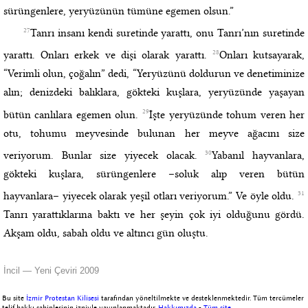
sürüngenlere, yeryüzünün tümüne egemen olsun.”
27
Tanrı insanı kendi suretinde yarattı, onu Tanrı’nın suretinde
28
yarattı. Onları erkek ve dişi olarak yarattı.
Onları kutsayarak,
“Verimli olun, çoğalın” dedi, “Yeryüzünü doldurun ve denetiminize
alın; denizdeki balıklara, gökteki kuşlara, yeryüzünde yaşayan
29
bütün canlılara egemen olun.
İşte yeryüzünde tohum veren her
otu, tohumu meyvesinde bulunan her meyve ağacını size
30
veriyorum. Bunlar size yiyecek olacak.
Yabanıl hayvanlara,
gökteki kuşlara, sürüngenlere –soluk alıp veren bütün
31
hayvanlara– yiyecek olarak yeşil otları veriyorum.” Ve öyle oldu.
Tanrı yarattıklarına baktı ve her şeyin çok iyi olduğunu gördü.
Akşam oldu, sabah oldu ve altıncı gün oluştu.
İncil — Yeni Çeviri 2009
Bu site
İzmir Protestan Kilisesi
tarafından yöneltilmekte ve desteklenmektedir. Tüm tercümeler
telif hakkı sahiplerinin izniyle yayınlanmaktadır.
Hakkımızda
-
Tüm site