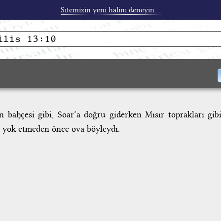
Sitemizin yeni halini deneyin...
 bahçesi gibi, Soar’a doğru giderken Mısır toprakları gib
 yok etmeden önce ova böyleydi.