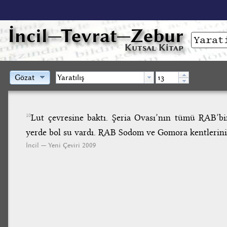
İncil
—Tevrat—Zebur
Kutsal Kitap
Gözat
Lut çevresine baktı. Şeria Ovası’nın tümü RAB’bin
10
yerde bol su vardı. RAB Sodom ve Gomora kentlerini
İncil — Yeni Çeviri 2009