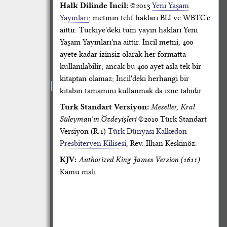
Halk Dilinde İncil:
©2013
Yeni Yaşam
Yayınları
; metinin telif hakları BLI ve WBTC'e
aittir. Türkiye'deki tüm yayın hakları Yeni
Yaşam Yayınları'na aittir. İncil metni, 400
ayete kadar izinsiz olarak her formatta
kullanılabilir; ancak bu 400 ayet asla tek bir
kitaptan olamaz; İncil'deki herhangi bir
kitabın tamamını kullanmak da izne tabidir.
Türk Standart Versiyon:
Meseller, Kral
Süleyman'ın Özdeyişleri
©2010 Türk Standart
Versiyon (R.1)
Türk Dünyası Kalkedon
Presbiteryen Kilisesi
, Rev. İlhan Keskinöz.
KJV:
Authorized King James Version (1611)
Kamu malı