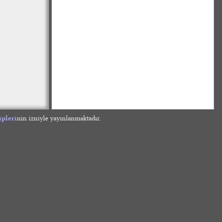
ipleri
nin izniyle yayınlanmaktadır.
»