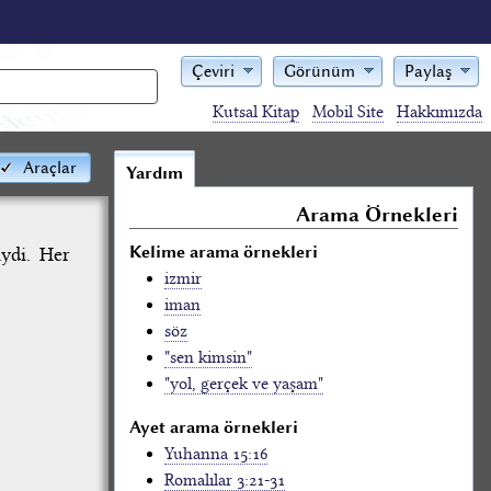
Çeviri
Görünüm
Paylaş
Kutsal Kitap
Mobil Site
Hakkımızda
Araçlar
Yardım
Arama Örnekleri
Kelime arama örnekleri
iydi. Her
izmir
iman
söz
"sen kimsin"
"yol, gerçek ve yaşam"
Ayet arama örnekleri
Yuhanna 15:16
Romalılar 3:21-31