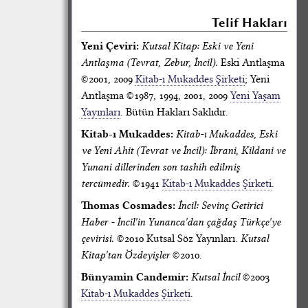
Telif Hakları
Yeni Çeviri:
Kutsal Kitap: Eski ve Yeni
Antlaşma (Tevrat, Zebur, İncil).
Eski Antlaşma
©2001, 2009
Kitab-ı Mukaddes Şirketi
; Yeni
Antlaşma ©1987, 1994, 2001, 2009
Yeni Yaşam
Yayınları
. Bütün Hakları Saklıdır.
Kitab-ı Mukaddes:
Kitab-ı Mukaddes, Eski
ve Yeni Ahit (Tevrat ve İncil): İbrani, Kildani ve
Yunani dillerinden son tashih edilmiş
tercümedir.
©1941
Kitab-ı Mukaddes Şirketi
.
Thomas Cosmades:
İncil: Sevinç Getirici
Haber - İncil'in Yunanca'dan çağdaş Türkçe'ye
çevirisi.
©2010 Kutsal Söz Yayınları.
Kutsal
Kitap'tan Özdeyişler
©2010.
Bünyamin Candemir:
Kutsal İncil
©2003
Kitab-ı Mukaddes Şirketi
.