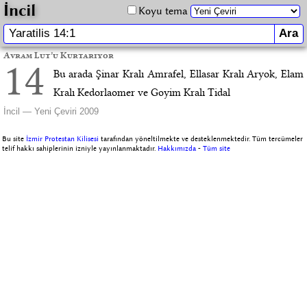
İncil
Koyu tema
Avram Lut’u Kurtarıyor
14
Bu arada Şinar Kralı Amrafel, Ellasar Kralı Aryok, Elam
Kralı Kedorlaomer ve Goyim Kralı Tidal
İncil — Yeni Çeviri 2009
Bu site
İzmir Protestan Kilisesi
tarafından yöneltilmekte ve desteklenmektedir. Tüm tercümeler
telif hakkı sahiplerinin izniyle yayınlanmaktadır.
Hakkımızda
-
Tüm site