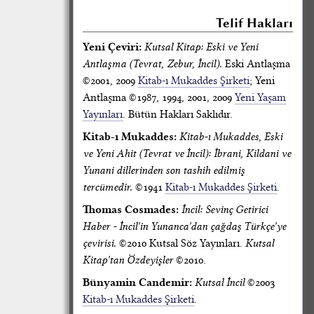
Telif Hakları
Yeni Çeviri:
Kutsal Kitap: Eski ve Yeni
Antlaşma (Tevrat, Zebur, İncil).
Eski Antlaşma
©2001, 2009
Kitab-ı Mukaddes Şirketi
; Yeni
Antlaşma ©1987, 1994, 2001, 2009
Yeni Yaşam
Yayınları
. Bütün Hakları Saklıdır.
Kitab-ı Mukaddes:
Kitab-ı Mukaddes, Eski
ve Yeni Ahit (Tevrat ve İncil): İbrani, Kildani ve
Yunani dillerinden son tashih edilmiş
tercümedir.
©1941
Kitab-ı Mukaddes Şirketi
.
Thomas Cosmades:
İncil: Sevinç Getirici
Haber - İncil'in Yunanca'dan çağdaş Türkçe'ye
çevirisi.
©2010 Kutsal Söz Yayınları.
Kutsal
Kitap'tan Özdeyişler
©2010.
Bünyamin Candemir:
Kutsal İncil
©2003
Kitab-ı Mukaddes Şirketi
.