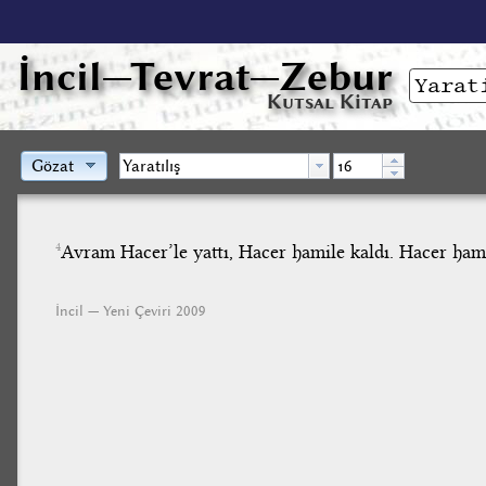
İncil
—Tevrat—Zebur
Kutsal Kitap
Gözat
Avram Hacer’le yattı, Hacer hamile kaldı. Hacer ha
4
İncil — Yeni Çeviri 2009