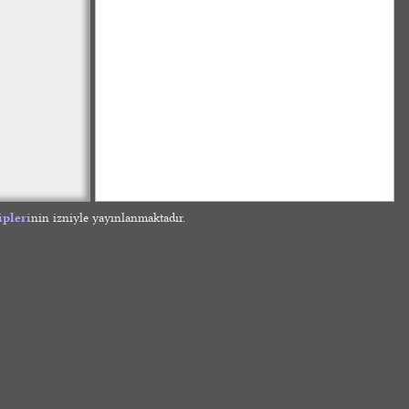
ipleri
nin izniyle yayınlanmaktadır.
»