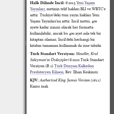
Halk Dilinde İncil:
©2013
Yeni Yaşam
Yayınları
; metinin telif hakları BLI ve WBTC'e
aittir. Türkiye'deki tüm yayın hakları Yeni
Yaşam Yayınları'na aittir. İncil metni, 400
ayete kadar izinsiz olarak her formatta
kullanılabilir; ancak bu 400 ayet asla tek bir
kitaptan olamaz; İncil'deki herhangi bir
kitabın tamamını kullanmak da izne tabidir.
Türk Standart Versiyon:
Meseller, Kral
Süleyman'ın Özdeyişleri
©2010 Türk Standart
Versiyon (R.1)
Türk Dünyası Kalkedon
Presbiteryen Kilisesi
, Rev. İlhan Keskinöz.
KJV:
Authorized King James Version (1611)
Kamu malı