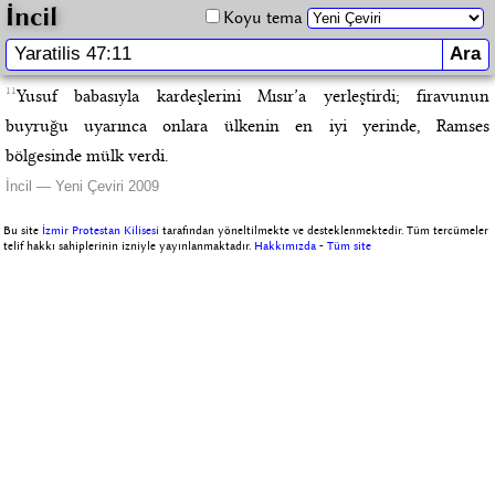
İncil
Koyu tema
11
Yusuf babasıyla kardeşlerini Mısır’a yerleştirdi; firavunun
buyruğu uyarınca onlara ülkenin en iyi yerinde, Ramses
bölgesinde mülk verdi.
İncil — Yeni Çeviri 2009
Bu site
İzmir Protestan Kilisesi
tarafından yöneltilmekte ve desteklenmektedir. Tüm tercümeler
telif hakkı sahiplerinin izniyle yayınlanmaktadır.
Hakkımızda
-
Tüm site