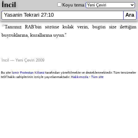
İncil
Koyu tema
10
Tanrınız RAB’bin sözüne kulak verin, bugün size ilettiğim
buyruklarına, kurallarına uyun.”
İncil — Yeni Çeviri 2009
Bu site
İzmir Protestan Kilisesi
tarafından yöneltilmekte ve desteklenmektedir. Tüm tercümeler
telif hakkı sahiplerinin izniyle yayınlanmaktadır.
Hakkımızda
-
Tüm site