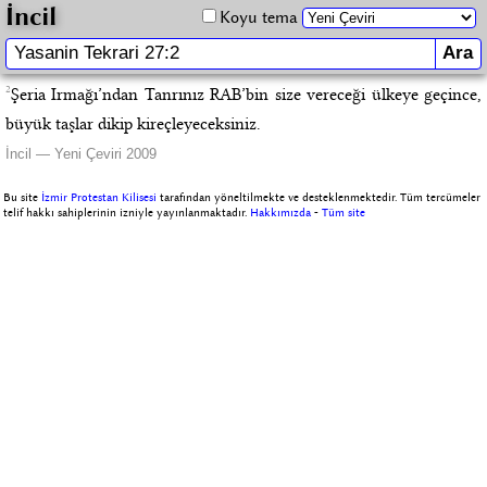
İncil
Koyu tema
2
Şeria Irmağı’ndan Tanrınız RAB’bin size vereceği ülkeye geçince,
büyük taşlar dikip kireçleyeceksiniz.
İncil — Yeni Çeviri 2009
Bu site
İzmir Protestan Kilisesi
tarafından yöneltilmekte ve desteklenmektedir. Tüm tercümeler
telif hakkı sahiplerinin izniyle yayınlanmaktadır.
Hakkımızda
-
Tüm site