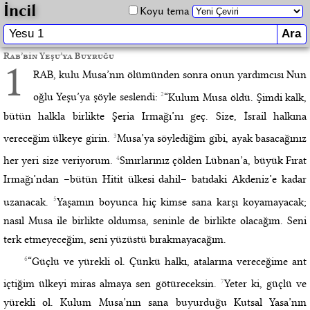
İncil
Koyu tema
Rab’bin Yeşu’ya Buyruğu
1
RAB, kulu Musa’nın ölümünden sonra onun yardımcısı Nun
2
oğlu Yeşu’ya şöyle seslendi:
“Kulum Musa öldü. Şimdi kalk,
bütün halkla birlikte Şeria Irmağı’nı geç. Size, İsrail halkına
3
vereceğim ülkeye girin.
Musa’ya söylediğim gibi, ayak basacağınız
4
her yeri size veriyorum.
Sınırlarınız çölden Lübnan’a, büyük Fırat
Irmağı’ndan –bütün Hitit ülkesi dahil– batıdaki Akdeniz’e kadar
5
uzanacak.
Yaşamın boyunca hiç kimse sana karşı koyamayacak;
nasıl Musa ile birlikte oldumsa, seninle de birlikte olacağım. Seni
terk etmeyeceğim, seni yüzüstü bırakmayacağım.
6
“Güçlü ve yürekli ol. Çünkü halkı, atalarına vereceğime ant
7
içtiğim ülkeyi miras almaya sen götüreceksin.
Yeter ki, güçlü ve
yürekli ol. Kulum Musa’nın sana buyurduğu Kutsal Yasa’nın