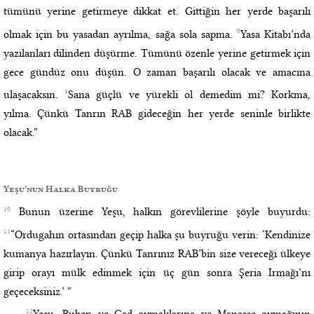
tümünü yerine getirmeye dikkat et. Gittiğin her yerde başarılı
8
olmak için bu yasadan ayrılma, sağa sola sapma.
Yasa Kitabı’nda
yazılanları dilinden düşürme. Tümünü özenle yerine getirmek için
gece gündüz onu düşün. O zaman başarılı olacak ve amacına
9
ulaşacaksın.
Sana güçlü ve yürekli ol demedim mi? Korkma,
yılma. Çünkü Tanrın RAB gideceğin her yerde seninle birlikte
olacak.”
Yeşu’nun Halka Buyruğu
10
Bunun üzerine Yeşu, halkın görevlilerine şöyle buyurdu:
11
“Ordugahın ortasından geçip halka şu buyruğu verin: ‘Kendinize
kumanya hazırlayın. Çünkü Tanrınız RAB’bin size vereceği ülkeye
girip orayı mülk edinmek için üç gün sonra Şeria Irmağı’nı
geçeceksiniz.’ ”
12
Yeşu, Ruben ve Gad oymaklarına ve Manaşşe oymağının