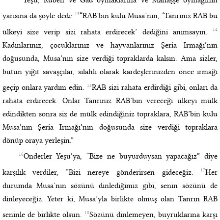
13
yarısına da şöyle dedi:
“RAB’bin kulu Musa’nın, ‘Tanrınız RAB bu
14
ülkeyi size verip sizi rahata erdirecek’ dediğini anımsayın.
Kadınlarınız, çocuklarınız ve hayvanlarınız Şeria Irmağı’nın
doğusunda, Musa’nın size verdiği topraklarda kalsın. Ama sizler,
bütün yiğit savaşçılar, silahlı olarak kardeşlerinizden önce ırmağı
15
geçip onlara yardım edin.
RAB sizi rahata erdirdiği gibi, onları da
rahata erdirecek. Onlar Tanrınız RAB’bin vereceği ülkeyi mülk
edindikten sonra siz de mülk edindiğiniz topraklara, RAB’bin kulu
Musa’nın Şeria Irmağı’nın doğusunda size verdiği topraklara
dönüp oraya yerleşin.”
16
Önderler Yeşu’ya, “Bize ne buyurduysan yapacağız” diye
17
karşılık verdiler, “Bizi nereye gönderirsen gideceğiz.
Her
durumda Musa’nın sözünü dinlediğimiz gibi, senin sözünü de
dinleyeceğiz. Yeter ki, Musa’yla birlikte olmuş olan Tanrın RAB
18
seninle de birlikte olsun.
Sözünü dinlemeyen, buyruklarına karşı