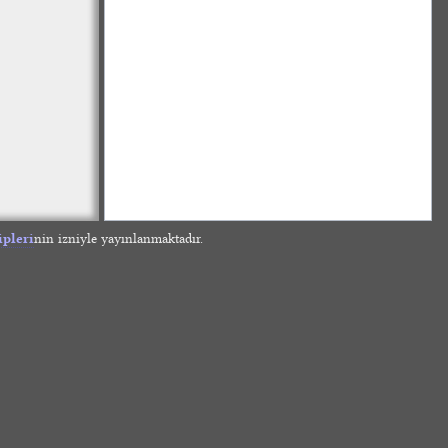
ipleri
nin izniyle yayınlanmaktadır.
»