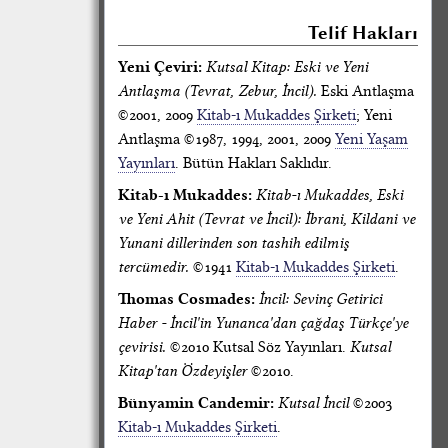
Telif Hakları
Yeni Çeviri:
Kutsal Kitap: Eski ve Yeni
Antlaşma (Tevrat, Zebur, İncil).
Eski Antlaşma
©2001, 2009
Kitab-ı Mukaddes Şirketi
; Yeni
Antlaşma ©1987, 1994, 2001, 2009
Yeni Yaşam
Yayınları
. Bütün Hakları Saklıdır.
Kitab-ı Mukaddes:
Kitab-ı Mukaddes, Eski
ve Yeni Ahit (Tevrat ve İncil): İbrani, Kildani ve
Yunani dillerinden son tashih edilmiş
tercümedir.
©1941
Kitab-ı Mukaddes Şirketi
.
Thomas Cosmades:
İncil: Sevinç Getirici
Haber - İncil'in Yunanca'dan çağdaş Türkçe'ye
çevirisi.
©2010 Kutsal Söz Yayınları.
Kutsal
Kitap'tan Özdeyişler
©2010.
Bünyamin Candemir:
Kutsal İncil
©2003
Kitab-ı Mukaddes Şirketi
.