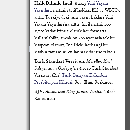
Halk Dilinde İncil:
©2013
Yeni Yaşam
Yayınları
; metinin telif hakları BLI ve WBTC'e
aittir. Türkiye'deki tüm yayın hakları Yeni
Yaşam Yayınları'na aittir. İncil metni, 400
ayete kadar izinsiz olarak her formatta
kullanılabilir; ancak bu 400 ayet asla tek bir
kitaptan olamaz; İncil'deki herhangi bir
kitabın tamamını kullanmak da izne tabidir.
Türk Standart Versiyon:
Meseller, Kral
Süleyman'ın Özdeyişleri
©2010 Türk Standart
Versiyon (R.1)
Türk Dünyası Kalkedon
Presbiteryen Kilisesi
, Rev. İlhan Keskinöz.
KJV:
Authorized King James Version (1611)
Kamu malı