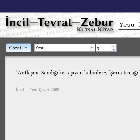
İncil
—Tevrat—Zebur
Kutsal Kitap
Gözat
Antlaşma Sandığı’nı taşıyan kâhinlere, ‘Şeria Irmağı’
8
İncil — Yeni Çeviri 2009