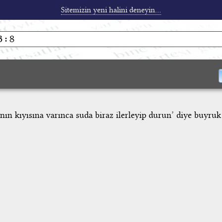
Sitemizin yeni halini deneyin...
nın kıyısına varınca suda biraz ilerleyip durun’ diye buyruk 