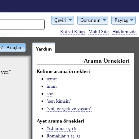
Çeviri
Görünüm
Paylaş
Kutsal Kitap
Mobil Site
Hakkımızda
Araçlar
Yardım
Arama Örnekleri
Kelime arama örnekleri
ver.”
izmir
iman
söz
"sen kimsin"
"yol, gerçek ve yaşam"
Ayet arama örnekleri
Yuhanna 15:16
Romalılar 3:21-31