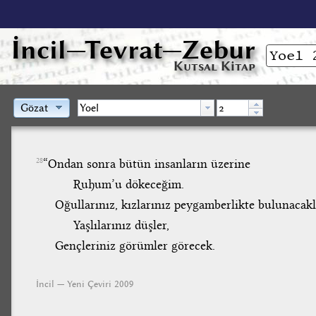
İncil
—Tevrat—Zebur
Kutsal Kitap
Gözat
“Ondan sonra bütün insanların üzerine
28
Ruhum’u dökeceğim.
Oğullarınız, kızlarınız peygamberlikte bulunacakl
Yaşlılarınız düşler,
Gençleriniz görümler görecek.
İncil — Yeni Çeviri 2009