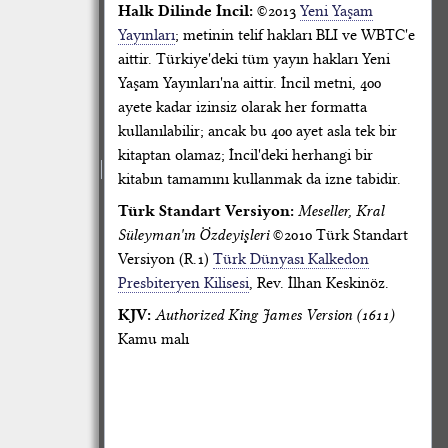
Halk Dilinde İncil:
©2013
Yeni Yaşam
Yayınları
; metinin telif hakları BLI ve WBTC'e
aittir. Türkiye'deki tüm yayın hakları Yeni
Yaşam Yayınları'na aittir. İncil metni, 400
ayete kadar izinsiz olarak her formatta
kullanılabilir; ancak bu 400 ayet asla tek bir
kitaptan olamaz; İncil'deki herhangi bir
kitabın tamamını kullanmak da izne tabidir.
Türk Standart Versiyon:
Meseller, Kral
Süleyman'ın Özdeyişleri
©2010 Türk Standart
Versiyon (R.1)
Türk Dünyası Kalkedon
Presbiteryen Kilisesi
, Rev. İlhan Keskinöz.
KJV:
Authorized King James Version (1611)
Kamu malı