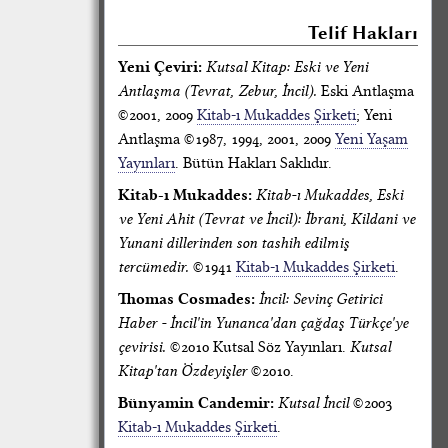
Telif Hakları
Yeni Çeviri:
Kutsal Kitap: Eski ve Yeni
Antlaşma (Tevrat, Zebur, İncil).
Eski Antlaşma
©2001, 2009
Kitab-ı Mukaddes Şirketi
; Yeni
Antlaşma ©1987, 1994, 2001, 2009
Yeni Yaşam
Yayınları
. Bütün Hakları Saklıdır.
Kitab-ı Mukaddes:
Kitab-ı Mukaddes, Eski
ve Yeni Ahit (Tevrat ve İncil): İbrani, Kildani ve
Yunani dillerinden son tashih edilmiş
tercümedir.
©1941
Kitab-ı Mukaddes Şirketi
.
Thomas Cosmades:
İncil: Sevinç Getirici
Haber - İncil'in Yunanca'dan çağdaş Türkçe'ye
çevirisi.
©2010 Kutsal Söz Yayınları.
Kutsal
Kitap'tan Özdeyişler
©2010.
Bünyamin Candemir:
Kutsal İncil
©2003
Kitab-ı Mukaddes Şirketi
.