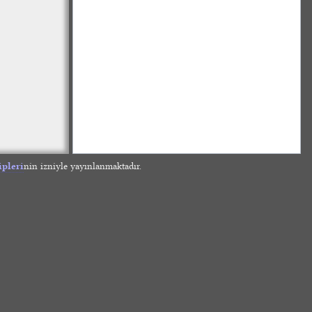
ipleri
nin izniyle yayınlanmaktadır.
»