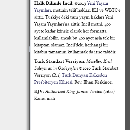
Halk Dilinde İncil:
©2013
Yeni Yaşam
Yayınları
; metinin telif hakları BLI ve WBTC'e
aittir. Türkiye'deki tüm yayın hakları Yeni
Yaşam Yayınları'na aittir. İncil metni, 400
ayete kadar izinsiz olarak her formatta
kullanılabilir; ancak bu 400 ayet asla tek bir
kitaptan olamaz; İncil'deki herhangi bir
kitabın tamamını kullanmak da izne tabidir.
Türk Standart Versiyon:
Meseller, Kral
Süleyman'ın Özdeyişleri
©2010 Türk Standart
Versiyon (R.1)
Türk Dünyası Kalkedon
Presbiteryen Kilisesi
, Rev. İlhan Keskinöz.
KJV:
Authorized King James Version (1611)
Kamu malı