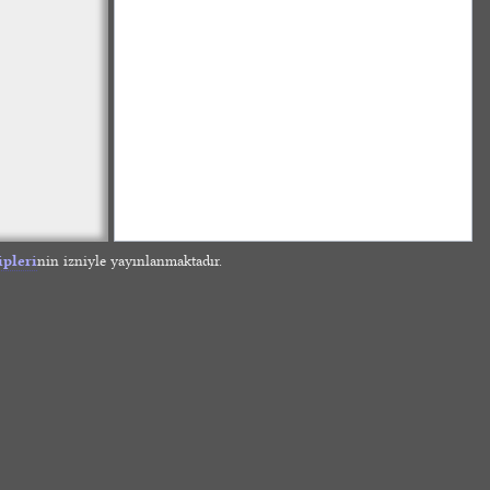
ipleri
nin izniyle yayınlanmaktadır.
»