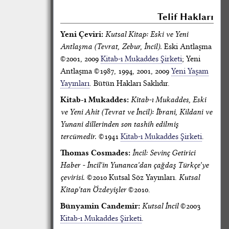
Telif Hakları
Yeni Çeviri:
Kutsal Kitap: Eski ve Yeni
Antlaşma (Tevrat, Zebur, İncil).
Eski Antlaşma
©2001, 2009
Kitab-ı Mukaddes Şirketi
; Yeni
Antlaşma ©1987, 1994, 2001, 2009
Yeni Yaşam
Yayınları
. Bütün Hakları Saklıdır.
Kitab-ı Mukaddes:
Kitab-ı Mukaddes, Eski
ve Yeni Ahit (Tevrat ve İncil): İbrani, Kildani ve
Yunani dillerinden son tashih edilmiş
tercümedir.
©1941
Kitab-ı Mukaddes Şirketi
.
Thomas Cosmades:
İncil: Sevinç Getirici
Haber - İncil'in Yunanca'dan çağdaş Türkçe'ye
çevirisi.
©2010 Kutsal Söz Yayınları.
Kutsal
Kitap'tan Özdeyişler
©2010.
Bünyamin Candemir:
Kutsal İncil
©2003
Kitab-ı Mukaddes Şirketi
.