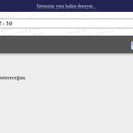
Sitemizin yeni halini deneyin...
östereceğim.