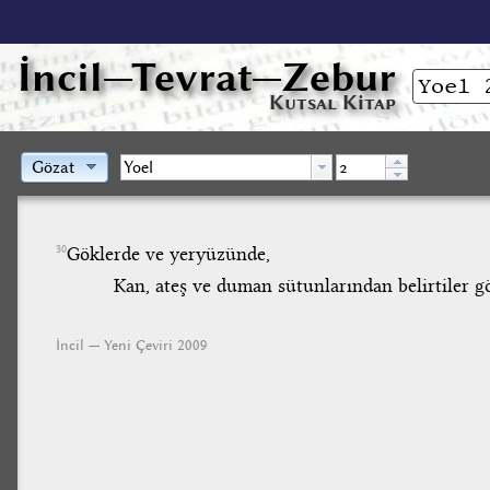
İncil
—Tevrat—Zebur
Kutsal Kitap
Gözat
Göklerde ve yeryüzünde,
30
Kan, ateş ve duman sütunlarından belirtiler g
İncil — Yeni Çeviri 2009