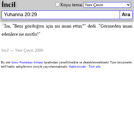
İncil
Koyu tema
29
İsa, “Beni gördüğün için mi iman ettin?” dedi. “Görmeden iman
edenlere ne mutlu!”
İncil — Yeni Çeviri 2009
Bu site
İzmir Protestan Kilisesi
tarafından yöneltilmekte ve desteklenmektedir. Tüm tercümeler
telif hakkı sahiplerinin izniyle yayınlanmaktadır.
Hakkımızda
-
Tüm site