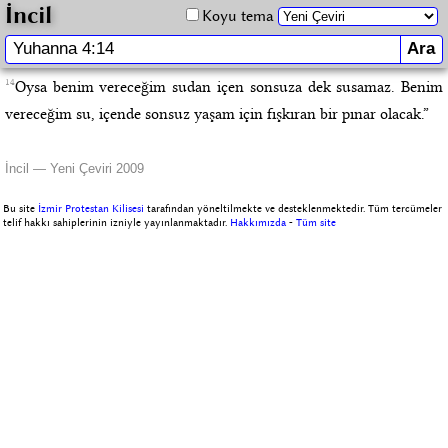
İncil
Koyu tema
14
Oysa benim vereceğim sudan içen sonsuza dek susamaz. Benim
vereceğim su, içende sonsuz yaşam için fışkıran bir pınar olacak.”
İncil — Yeni Çeviri 2009
Bu site
İzmir Protestan Kilisesi
tarafından yöneltilmekte ve desteklenmektedir. Tüm tercümeler
telif hakkı sahiplerinin izniyle yayınlanmaktadır.
Hakkımızda
-
Tüm site