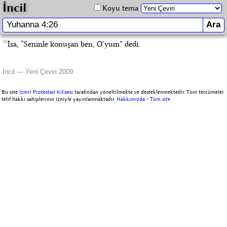
İncil
Koyu tema
26
İsa, “Seninle konuşan ben, O’yum” dedi.
İncil — Yeni Çeviri 2009
Bu site
İzmir Protestan Kilisesi
tarafından yöneltilmekte ve desteklenmektedir. Tüm tercümeler
telif hakkı sahiplerinin izniyle yayınlanmaktadır.
Hakkımızda
-
Tüm site