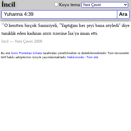
İncil
Koyu tema
39
O kentten birçok Samiriyeli, “Yaptığım her şeyi bana söyledi” diye
tanıklık eden kadının sözü üzerine İsa’ya iman etti.
İncil — Yeni Çeviri 2009
Bu site
İzmir Protestan Kilisesi
tarafından yöneltilmekte ve desteklenmektedir. Tüm tercümeler
telif hakkı sahiplerinin izniyle yayınlanmaktadır.
Hakkımızda
-
Tüm site