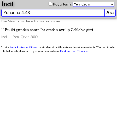
İncil
Koyu tema
Bir Memurun Oğlu İyileştiriliyor
43
Bu iki günden sonra İsa oradan ayrılıp Celile’ye gitti.
İncil — Yeni Çeviri 2009
Bu site
İzmir Protestan Kilisesi
tarafından yöneltilmekte ve desteklenmektedir. Tüm tercümeler
telif hakkı sahiplerinin izniyle yayınlanmaktadır.
Hakkımızda
-
Tüm site