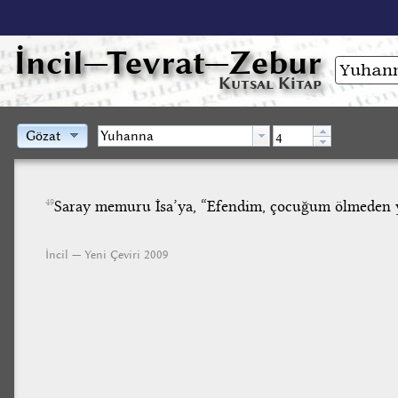
İncil
—Tevrat—Zebur
Kutsal Kitap
Gözat
Saray memuru İsa’ya, “Efendim, çocuğum ölmeden ye
49
İncil — Yeni Çeviri 2009