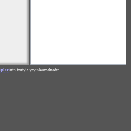
ipleri
nin izniyle yayınlanmaktadır.
»