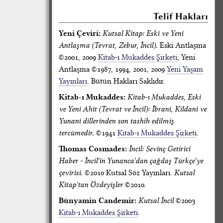
Telif Hakları
Yeni Çeviri:
Kutsal Kitap: Eski ve Yeni
Antlaşma (Tevrat, Zebur, İncil).
Eski Antlaşma
©2001, 2009
Kitab-ı Mukaddes Şirketi
; Yeni
Antlaşma ©1987, 1994, 2001, 2009
Yeni Yaşam
Yayınları
. Bütün Hakları Saklıdır.
Kitab-ı Mukaddes:
Kitab-ı Mukaddes, Eski
ve Yeni Ahit (Tevrat ve İncil): İbrani, Kildani ve
Yunani dillerinden son tashih edilmiş
tercümedir.
©1941
Kitab-ı Mukaddes Şirketi
.
Thomas Cosmades:
İncil: Sevinç Getirici
Haber - İncil'in Yunanca'dan çağdaş Türkçe'ye
çevirisi.
©2010 Kutsal Söz Yayınları.
Kutsal
Kitap'tan Özdeyişler
©2010.
Bünyamin Candemir:
Kutsal İncil
©2003
Kitab-ı Mukaddes Şirketi
.