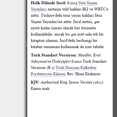
Halk Dilinde İncil:
©2013
Yeni Yaşam
Yayınları
; metinin telif hakları BLI ve WBTC'e
aittir. Türkiye'deki tüm yayın hakları Yeni
Yaşam Yayınları'na aittir. İncil metni, 400
ayete kadar izinsiz olarak her formatta
kullanılabilir; ancak bu 400 ayet asla tek bir
kitaptan olamaz; İncil'deki herhangi bir
kitabın tamamını kullanmak da izne tabidir.
Türk Standart Versiyon:
Meseller, Kral
Süleyman'ın Özdeyişleri
©2010 Türk Standart
Versiyon (R.1)
Türk Dünyası Kalkedon
Presbiteryen Kilisesi
, Rev. İlhan Keskinöz.
KJV:
Authorized King James Version (1611)
Kamu malı