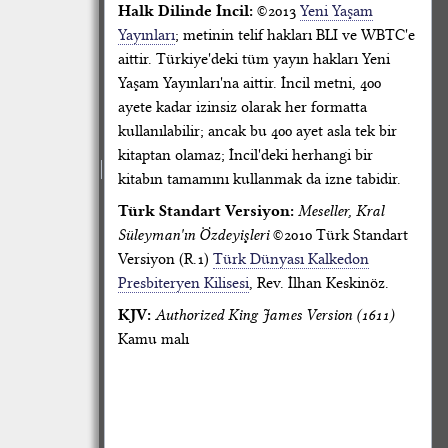
Halk Dilinde İncil:
©2013
Yeni Yaşam
Yayınları
; metinin telif hakları BLI ve WBTC'e
aittir. Türkiye'deki tüm yayın hakları Yeni
Yaşam Yayınları'na aittir. İncil metni, 400
ayete kadar izinsiz olarak her formatta
kullanılabilir; ancak bu 400 ayet asla tek bir
kitaptan olamaz; İncil'deki herhangi bir
kitabın tamamını kullanmak da izne tabidir.
Türk Standart Versiyon:
Meseller, Kral
Süleyman'ın Özdeyişleri
©2010 Türk Standart
Versiyon (R.1)
Türk Dünyası Kalkedon
Presbiteryen Kilisesi
, Rev. İlhan Keskinöz.
KJV:
Authorized King James Version (1611)
Kamu malı