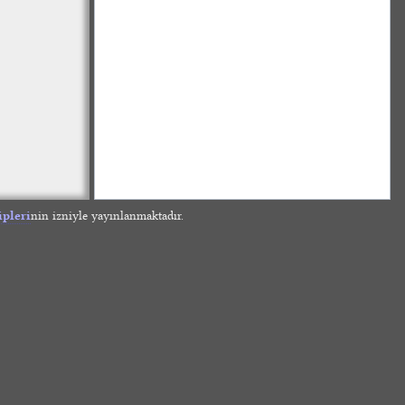
ipleri
nin izniyle yayınlanmaktadır.
»