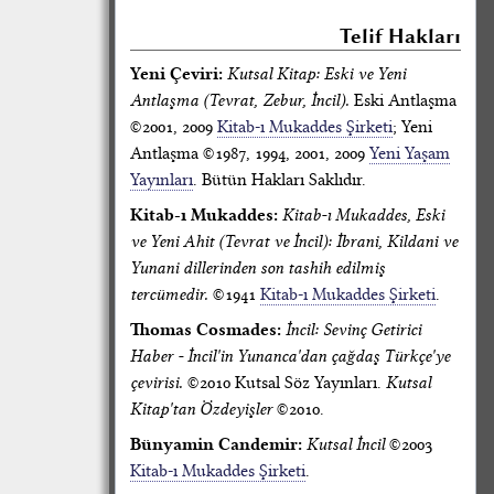
Telif Hakları
Yeni Çeviri:
Kutsal Kitap: Eski ve Yeni
Antlaşma (Tevrat, Zebur, İncil).
Eski Antlaşma
©2001, 2009
Kitab-ı Mukaddes Şirketi
; Yeni
Antlaşma ©1987, 1994, 2001, 2009
Yeni Yaşam
Yayınları
. Bütün Hakları Saklıdır.
Kitab-ı Mukaddes:
Kitab-ı Mukaddes, Eski
ve Yeni Ahit (Tevrat ve İncil): İbrani, Kildani ve
Yunani dillerinden son tashih edilmiş
tercümedir.
©1941
Kitab-ı Mukaddes Şirketi
.
Thomas Cosmades:
İncil: Sevinç Getirici
Haber - İncil'in Yunanca'dan çağdaş Türkçe'ye
çevirisi.
©2010 Kutsal Söz Yayınları.
Kutsal
Kitap'tan Özdeyişler
©2010.
Bünyamin Candemir:
Kutsal İncil
©2003
Kitab-ı Mukaddes Şirketi
.