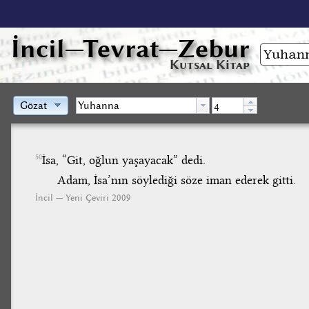
İncil
—Tevrat—Zebur
Kutsal Kitap
Gözat
İsa, “Git, oğlun yaşayacak” dedi.
50
Adam, İsa’nın söylediği söze iman ederek gitti.
İncil — Yeni Çeviri 2009