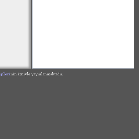
ipleri
nin izniyle yayınlanmaktadır.
»