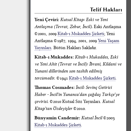
Telif Hakları
Yeni Çeviri:
Kutsal Kitap: Eski ve Yeni
Antlaşma (Tevrat, Zebur, İncil).
Eski Antlaşma
©2001, 2009
Kitab-ı Mukaddes Şirketi
; Yeni
Antlaşma ©1987, 1994, 2001, 2009
Yeni Yaşam
Yayınları
. Bütün Hakları Saklıdır.
Kitab-ı Mukaddes:
Kitab-ı Mukaddes, Eski
ve Yeni Ahit (Tevrat ve İncil): İbrani, Kildani ve
Yunani dillerinden son tashih edilmiş
tercümedir.
©1941
Kitab-ı Mukaddes Şirketi
.
Thomas Cosmades:
İncil: Sevinç Getirici
Haber - İncil'in Yunanca'dan çağdaş Türkçe'ye
çevirisi.
©2010 Kutsal Söz Yayınları.
Kutsal
Kitap'tan Özdeyişler
©2010.
Bünyamin Candemir:
Kutsal İncil
©2003
Kitab-ı Mukaddes Şirketi
.