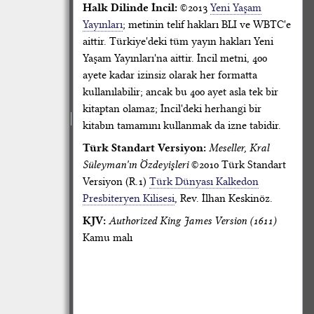
Halk Dilinde İncil:
©2013
Yeni Yaşam
Yayınları
; metinin telif hakları BLI ve WBTC'e
aittir. Türkiye'deki tüm yayın hakları Yeni
Yaşam Yayınları'na aittir. İncil metni, 400
ayete kadar izinsiz olarak her formatta
kullanılabilir; ancak bu 400 ayet asla tek bir
kitaptan olamaz; İncil'deki herhangi bir
kitabın tamamını kullanmak da izne tabidir.
Türk Standart Versiyon:
Meseller, Kral
Süleyman'ın Özdeyişleri
©2010 Türk Standart
Versiyon (R.1)
Türk Dünyası Kalkedon
Presbiteryen Kilisesi
, Rev. İlhan Keskinöz.
KJV:
Authorized King James Version (1611)
Kamu malı