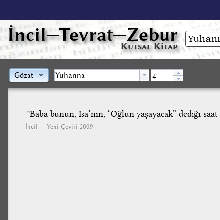
İncil
—Tevrat—Zebur
Kutsal Kitap
Gözat
Baba bunun, İsa’nın, “Oğlun yaşayacak” dediği saat 
53
İncil — Yeni Çeviri 2009