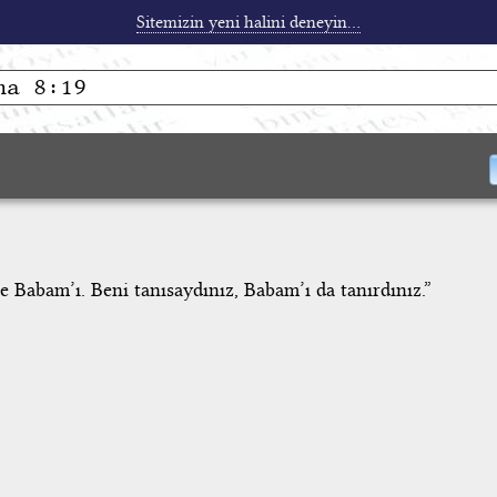
Sitemizin yeni halini deneyin...
 de Babam’ı. Beni tanısaydınız, Babam’ı da tanırdınız.”