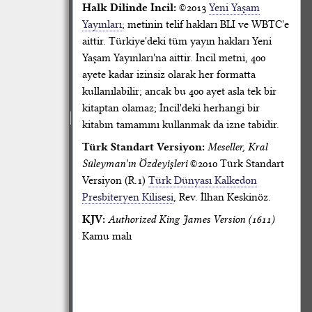
Halk Dilinde İncil:
©2013
Yeni Yaşam
Yayınları
; metinin telif hakları BLI ve WBTC'e
aittir. Türkiye'deki tüm yayın hakları Yeni
Yaşam Yayınları'na aittir. İncil metni, 400
ayete kadar izinsiz olarak her formatta
kullanılabilir; ancak bu 400 ayet asla tek bir
kitaptan olamaz; İncil'deki herhangi bir
kitabın tamamını kullanmak da izne tabidir.
Türk Standart Versiyon:
Meseller, Kral
Süleyman'ın Özdeyişleri
©2010 Türk Standart
Versiyon (R.1)
Türk Dünyası Kalkedon
Presbiteryen Kilisesi
, Rev. İlhan Keskinöz.
KJV:
Authorized King James Version (1611)
Kamu malı