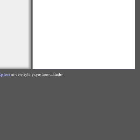
ipleri
nin izniyle yayınlanmaktadır.
»