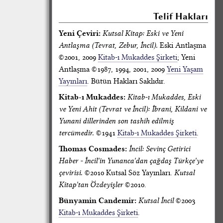
Telif Hakları
Yeni Çeviri:
Kutsal Kitap: Eski ve Yeni
Antlaşma (Tevrat, Zebur, İncil).
Eski Antlaşma
©2001, 2009
Kitab-ı Mukaddes Şirketi
; Yeni
Antlaşma ©1987, 1994, 2001, 2009
Yeni Yaşam
Yayınları
. Bütün Hakları Saklıdır.
Kitab-ı Mukaddes:
Kitab-ı Mukaddes, Eski
ve Yeni Ahit (Tevrat ve İncil): İbrani, Kildani ve
Yunani dillerinden son tashih edilmiş
tercümedir.
©1941
Kitab-ı Mukaddes Şirketi
.
Thomas Cosmades:
İncil: Sevinç Getirici
Haber - İncil'in Yunanca'dan çağdaş Türkçe'ye
çevirisi.
©2010 Kutsal Söz Yayınları.
Kutsal
Kitap'tan Özdeyişler
©2010.
Bünyamin Candemir:
Kutsal İncil
©2003
Kitab-ı Mukaddes Şirketi
.