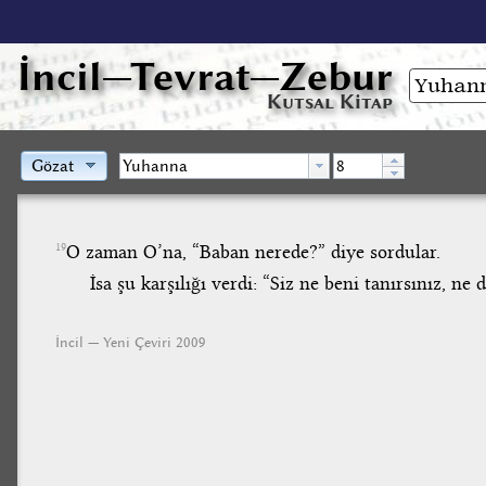
İncil
—Tevrat—Zebur
Kutsal Kitap
Gözat
O zaman O’na, “Baban nerede?” diye sordular.
19
İsa şu karşılığı verdi: “Siz ne beni tanırsınız, ne
İncil — Yeni Çeviri 2009