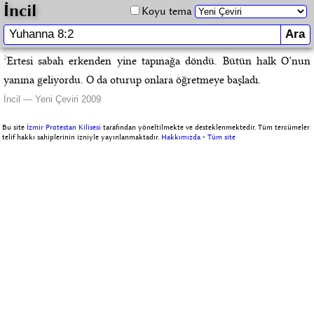
İncil
Koyu tema
2
Ertesi sabah erkenden yine tapınağa döndü. Bütün halk O’nun
yanına geliyordu. O da oturup onlara öğretmeye başladı.
İncil — Yeni Çeviri 2009
Bu site
İzmir Protestan Kilisesi
tarafından yöneltilmekte ve desteklenmektedir. Tüm tercümeler
telif hakkı sahiplerinin izniyle yayınlanmaktadır.
Hakkımızda
-
Tüm site