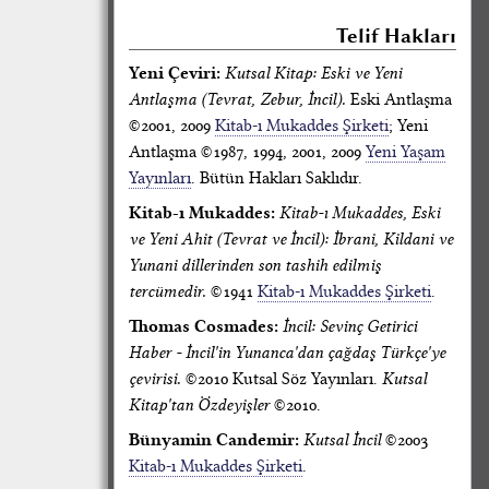
Telif Hakları
Yeni Çeviri:
Kutsal Kitap: Eski ve Yeni
Antlaşma (Tevrat, Zebur, İncil).
Eski Antlaşma
©2001, 2009
Kitab-ı Mukaddes Şirketi
; Yeni
Antlaşma ©1987, 1994, 2001, 2009
Yeni Yaşam
Yayınları
. Bütün Hakları Saklıdır.
Kitab-ı Mukaddes:
Kitab-ı Mukaddes, Eski
ve Yeni Ahit (Tevrat ve İncil): İbrani, Kildani ve
Yunani dillerinden son tashih edilmiş
tercümedir.
©1941
Kitab-ı Mukaddes Şirketi
.
Thomas Cosmades:
İncil: Sevinç Getirici
Haber - İncil'in Yunanca'dan çağdaş Türkçe'ye
çevirisi.
©2010 Kutsal Söz Yayınları.
Kutsal
Kitap'tan Özdeyişler
©2010.
Bünyamin Candemir:
Kutsal İncil
©2003
Kitab-ı Mukaddes Şirketi
.