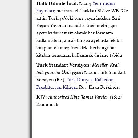
Halk Dilinde İncil:
©2013
Yeni Yaşam
Yayınları
; metinin telif hakları BLI ve WBTC'e
aittir. Türkiye'deki tüm yayın hakları Yeni
Yaşam Yayınları'na aittir. İncil metni, 400
ayete kadar izinsiz olarak her formatta
kullanılabilir; ancak bu 400 ayet asla tek bir
kitaptan olamaz; İncil'deki herhangi bir
kitabın tamamını kullanmak da izne tabidir.
Türk Standart Versiyon:
Meseller, Kral
Süleyman'ın Özdeyişleri
©2010 Türk Standart
Versiyon (R.1)
Türk Dünyası Kalkedon
Presbiteryen Kilisesi
, Rev. İlhan Keskinöz.
KJV:
Authorized King James Version (1611)
Kamu malı