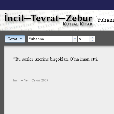
İncil
—Tevrat—Zebur
Kutsal Kitap
Gözat
Bu sözler üzerine birçokları O’na iman etti.
30
İncil — Yeni Çeviri 2009