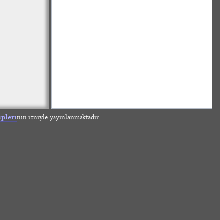
ipleri
nin izniyle yayınlanmaktadır.
»