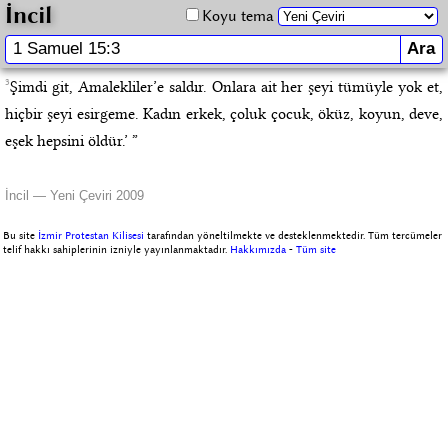
İncil
Koyu tema
3
Şimdi git, Amalekliler’e saldır. Onlara ait her şeyi tümüyle yok et,
hiçbir şeyi esirgeme. Kadın erkek, çoluk çocuk, öküz, koyun, deve,
eşek hepsini öldür.’ ”
İncil — Yeni Çeviri 2009
Bu site
İzmir Protestan Kilisesi
tarafından yöneltilmekte ve desteklenmektedir. Tüm tercümeler
telif hakkı sahiplerinin izniyle yayınlanmaktadır.
Hakkımızda
-
Tüm site