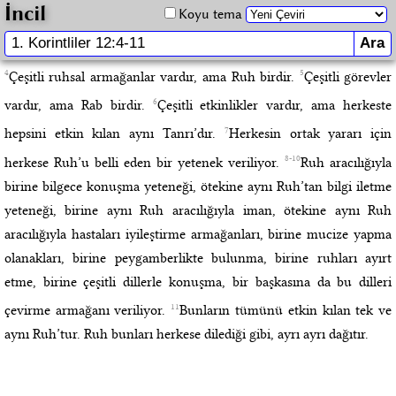
İncil
Koyu tema
4
5
Çeşitli ruhsal armağanlar vardır, ama Ruh birdir.
Çeşitli görevler
6
vardır, ama Rab birdir.
Çeşitli etkinlikler vardır, ama herkeste
7
hepsini etkin kılan aynı Tanrı’dır.
Herkesin ortak yararı için
8-10
herkese Ruh’u belli eden bir yetenek veriliyor.
Ruh aracılığıyla
birine bilgece konuşma yeteneği, ötekine aynı Ruh’tan bilgi iletme
yeteneği, birine aynı Ruh aracılığıyla iman, ötekine aynı Ruh
aracılığıyla hastaları iyileştirme armağanları, birine mucize yapma
olanakları, birine peygamberlikte bulunma, birine ruhları ayırt
etme, birine çeşitli dillerle konuşma, bir başkasına da bu dilleri
11
çevirme armağanı veriliyor.
Bunların tümünü etkin kılan tek ve
aynı Ruh’tur. Ruh bunları herkese dilediği gibi, ayrı ayrı dağıtır.