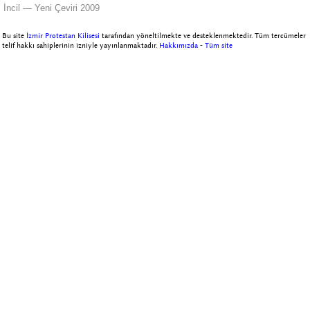
İncil — Yeni Çeviri 2009
Bu site
İzmir Protestan Kilisesi
tarafından yöneltilmekte ve desteklenmektedir. Tüm tercümeler
telif hakkı sahiplerinin izniyle yayınlanmaktadır.
Hakkımızda
-
Tüm site