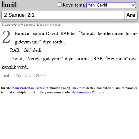
İncil
Koyu tema
Davut’un Yahuda Kralı Oluşu
2
Bundan sonra Davut RAB’be, “Yahuda kentlerinden birine
gideyim mi?” diye sordu.
RAB, “Git” dedi.
Davut, “Nereye gideyim?” diye sorunca, RAB, “Hevron’a” diye
karşılık verdi.
İncil — Yeni Çeviri 2009
Bu site
İzmir Protestan Kilisesi
tarafından yöneltilmekte ve desteklenmektedir. Tüm tercümeler
telif hakkı sahiplerinin izniyle yayınlanmaktadır.
Hakkımızda
-
Tüm site