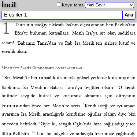
İncil
Koyu tema
1
Tanrı’nın isteğiyle Mesih İsa’nın elçisi atanan ben Pavlus’tan
Efes’te bulunan kutsallara, Mesih İsa’ya ait olan sadıklara
2
selam!
Babamız Tanrı’dan ve Rab İsa Mesih’ten sizlere lütuf ve
esenlik olsun.
Mesih’te Sahip Olduğumuz Ayrıcalıklar
3
Bizi Mesih’te her ruhsal kutsamayla göksel yerlerde kutsamış olan
4
Rabbimiz İsa Mesih’in Babası Tanrı’ya övgüler olsun.
O kendi
önünde sevgide kutsal ve kusursuz olmamız için dünyanın
5
kuruluşundan önce bizi Mesih’te seçti.
Kendi isteği ve iyi amacı
uyarınca İsa Mesih aracılığıyla kendisine oğullar olalım diye bizi
6
önceden belirledi.
Öyle ki, sevgili Oğlu’nda bize bağışladığı yüce
7-8
lütfu övülsün.
Tam bir bilgelik ve anlayışla üzerimize yağdırdığı