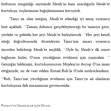
lütfunun zenginliği sayesinde Mesih’in kanı aracılığıyla Mesih’te
kurtuluşa, suçlarımızın bağışlanmasına kavuştuk.
9
Tanrı sır olan isteğini, Mesih’te edindiği iyi amaç uyarınca
10
bize açıkladı.
Zaman dolunca gerçekleştireceği bu tasarıya göre,
11
yerdeki ve gökteki her şeyi Mesih’te birleştirecek.
Her şeyi kendi
isteği doğrultusunda düzenleyen Tanrı’nın amacı uyarınca
12
önceden belirlenip Mesih’te seçildik.
Öyle ki, Mesih’e ilk umut
13
bağlayan bizler, O’nun yüceliğinin övülmesi için yaşayalım.
Gerçeğin bildirisini, kurtuluşunuzun Müjdesi’ni duyup O’na iman
ettiğinizde, siz de vaat edilen Kutsal Ruh’la O’nda mühürlendiniz.
14
Ruh, Tanrı’nın yüceliğinin övülmesi için Tanrı’ya ait olanların
kurtuluşuna dek mirasımızın güvencesidir.
Pavlus’un İmanlılar için Duası