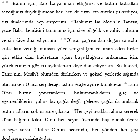
15-16
Bunun için, Rab İsa’ya iman ettiğinizi ve bütün kutsalları
sevdiğinizi duyduğumdan beri ben de sizin için sürekli şükrediyor,
17
sizi dualarımda hep anıyorum.
Rabbimiz İsa Mesih’in Tanrısı,
yüce Baba, kendisini tanımanız için size bilgelik ve vahiy ruhunu
18-20
versin diye dua ediyorum.
O’nun çağrısından doğan umudu,
kutsallara verdiği mirasın yüce zenginliğini ve iman eden bizler
için etkin olan kudretinin aşkın büyüklüğünü anlamanız için,
yüreklerinizin gözleri aydınlansın diye dua ediyorum. Bu kudret,
Tanrı’nın, Mesih’i ölümden diriltirken ve göksel yerlerde sağında
21
oturturken O’nda sergilediği üstün güçle aynı etkinliktedir.
Tanrı
O’nu bütün yönetimlerin, hükümranlıkların, güç ve
egemenliklerin, yalnız bu çağda değil, gelecek çağda da anılacak
22
bütün adların çok üstüne çıkardı.
Her şeyi ayakları altına sererek
O’na bağımlı kıldı. O’nu her şeyin üzerinde baş olmak üzere
23
kiliseye verdi.
Kilise O’nun bedenidir, her yönden her şeyi
dolduranın doluluğudur.